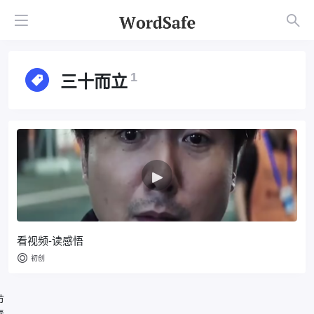
三十而立
1
看视频-读感悟
初创
节
春