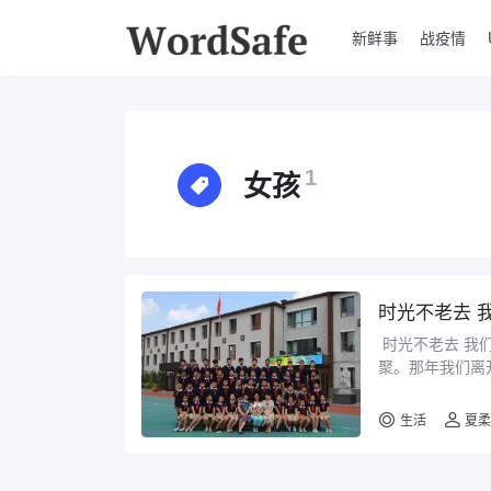
新鲜事
战疫情
女孩
1
时光不老去 
时光不老去 我
聚。那年我们离
拍照留影。离开校
生活
夏柔