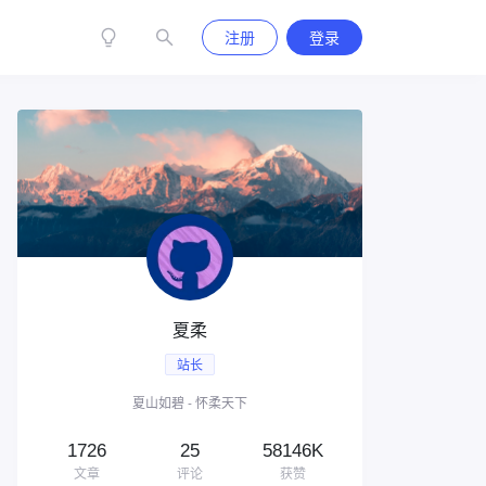
注册
登录
夏柔
站长
夏山如碧 - 怀柔天下
1726
25
58146K
文章
评论
获赞