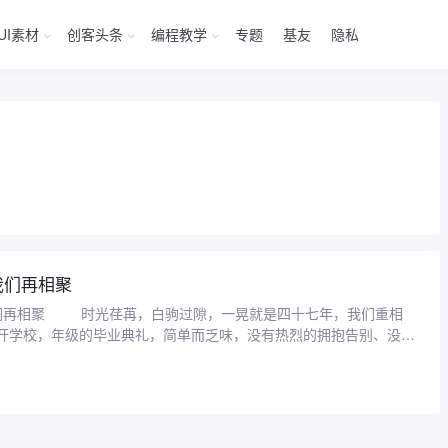
UI素材
创客头条
编程教学
专题
基友
隐私
我们再相聚
们再相聚 时光荏苒，白驹过隙，一晃就是四十七年，我们重相
开学校，年级的毕业典礼，简单而乏味，没有热烈的拥抱告别、没有
园时，我班的同 ...