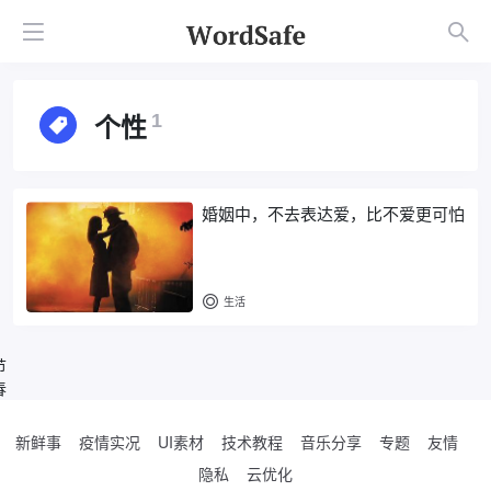
个性
1
婚姻中，不去表达爱，比不爱更可怕
生活
节
春
新鲜事
疫情实况
UI素材
技术教程
音乐分享
专题
友情
隐私
云优化