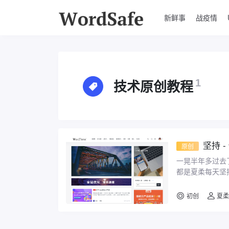
新鲜事
战疫情
技术原创教程
1
坚持 
原创
一晃半年多过去了
都是夏柔每天坚持
的快讯600+,超过 
初创
夏柔