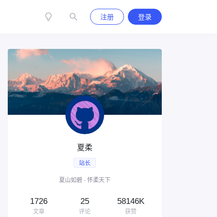
注册
登录
夏柔
站长
夏山如碧 - 怀柔天下
1726
25
58146K
文章
评论
获赞