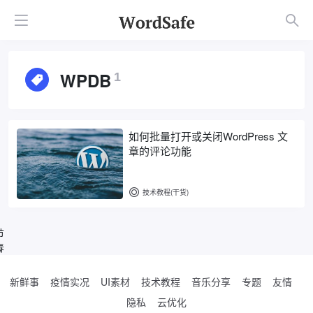
WPDB
1
如何批量打开或关闭WordPress 文
章的评论功能
技术教程(干货)
节
春
新鲜事
疫情实况
UI素材
技术教程
音乐分享
专题
友情
隐私
云优化