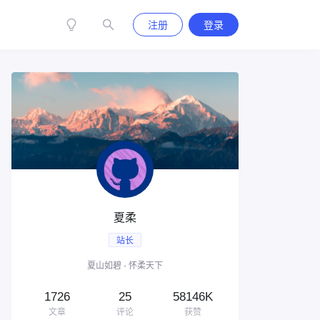
注册
登录
夏柔
站长
夏山如碧 - 怀柔天下
1726
25
58146K
文章
评论
获赞