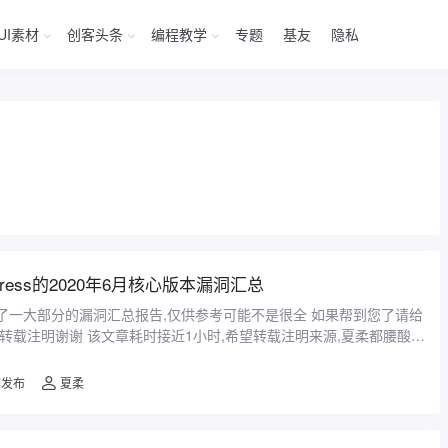
UI素材
创客头条
编程教学
专题
基友
隐私
Press的2020年6月核心版本漏洞汇总
了一大部分的漏洞汇总报告,仅供参考可能不是很全 如果帮到您了请给
章转载注明谢谢 该文章耗时接近1小时,希望转载注明来源,夏柔都腰酸背
漏洞发布
夏柔