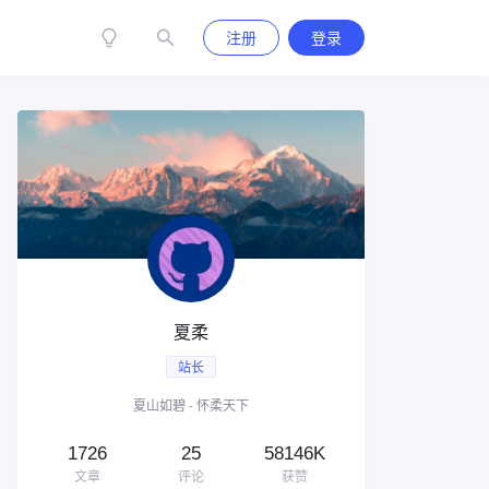
注册
登录
夏柔
站长
夏山如碧 - 怀柔天下
1726
25
58146K
文章
评论
获赞