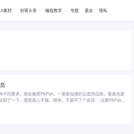
UI素材
创客头条
编程教学
专题
基友
隐私
会员
种子的需求，朋友推荐PikPak，一家新加坡的云盘供应商，夏柔也是
用了一下，感觉真心不错，很快，于是开了个会员： 注册PikPak邀
7 测试文件速度 ...