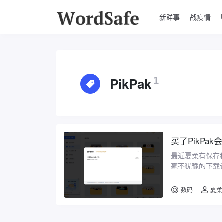
新鲜事
战疫情
PikPak
1
买了PikPak
最近夏柔有保存
毫不犹豫的下载试
请码：9757672
数码
夏柔