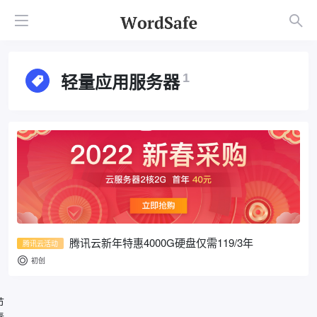
轻量应用服务器
1
腾讯云新年特惠4000G硬盘仅需119/3年
腾讯云活动
初创
节
春