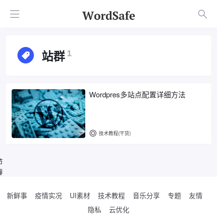
站群
1
Wordpres多站点配置详细方法
技术教程(干货)
节
春
新鲜事
疫情实况
UI素材
技术教程
音乐分享
专题
友情
隐私
云优化