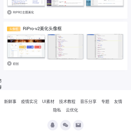
RIPRO主题美化
RiPro-v2美化头像框
头像框
初创
节
春
新鲜事
疫情实况
UI素材
技术教程
音乐分享
专题
友情
隐私
云优化