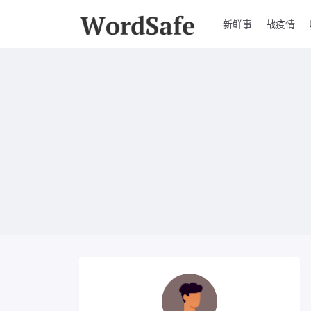
新鲜事
战疫情