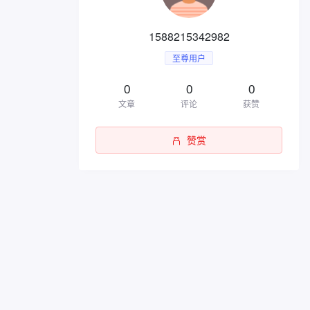
1588215342982
至尊用户
0
0
0
文章
评论
获赞
赞赏