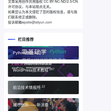
文章采用创作共用版权 CC BY-NC-ND/2.5/CN
许可协议，与本站观点无关。
如果您认为本文侵犯了您的版权信息，请与我
们联系修正或删除。
投诉邮箱
wpsite@aliyun.com
栏目推荐
Python基础入门
33
WordPress技术教程
267
前沿技术情报所
22
城市创新——新消费
11