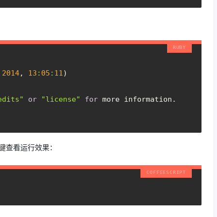
2014
, 
13
:
05
:
11
) 
edits"
or
"license"
for
 more information.
回车键查看运行效果：