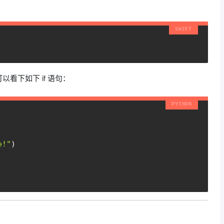
看下如下 if 语句：
e!"
)