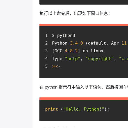
执行以上命令后，出现如下窗口信息：
$ python3
Python 
3.4
.
0
 (default, Apr 
11
[GCC 
4.8
.
2
] on linux
Type 
"help"
, 
"copyright"
, 
"cr
>>
> 
在 python 提示符中输入以下语句，然后按
print
 (
"Hello, Python!"
);