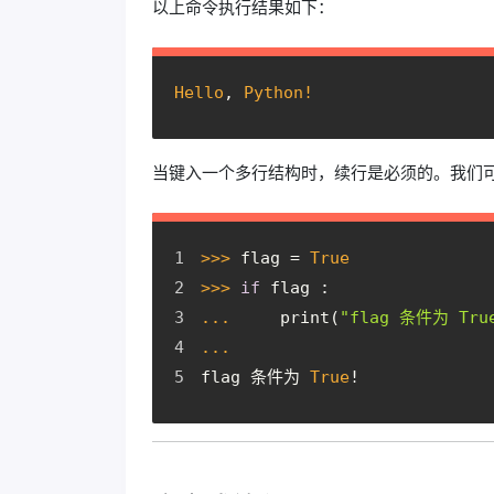
以上命令执行结果如下：
Hello
, 
Python!
当键入一个多行结构时，续行是必须的。我们可以
>>> 
flag = 
True
>>> 
if
 flag :
... 
    print(
"flag 条件为 Tru
... 
flag 条件为 
True
!