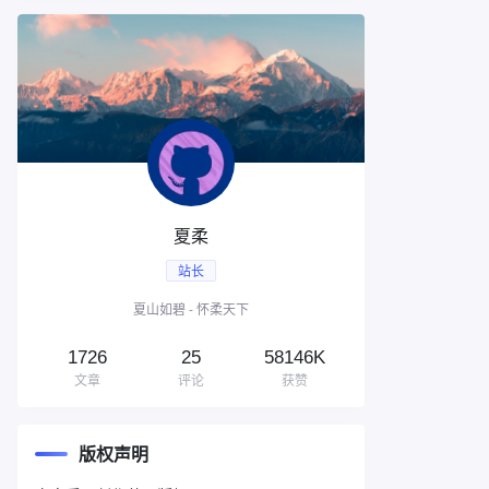
夏柔
站长
夏山如碧 - 怀柔天下
1726
25
58146K
文章
评论
获赞
版权声明