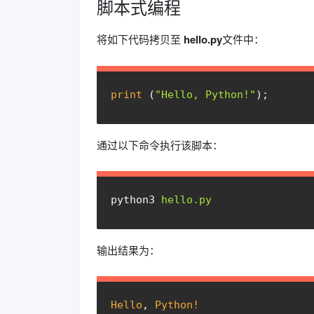
脚本式编程
将如下代码拷贝至
hello.py
文件中：
print
 (
"Hello, Python!"
);
通过以下命令执行该脚本：
python3
hello.py
输出结果为：
Hello
, 
Python!