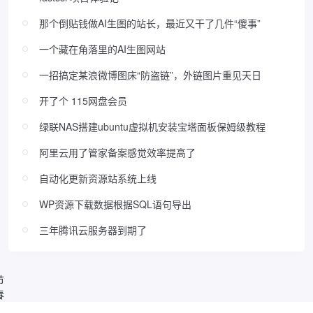
那个倒贴钱做AI生图的站长，最近又干了几件“傻事”
一个藏在角落里的AI生图网站
一招搞定某浪微博图床“防盗链”，外链图片重见天日
开了个 115网盘会员
绿联NAS搭建ubuntu虚拟机安装宝塔面板保姆级教程
阿里云用了管家备案感觉效率提高了
自动化更新资源站系统上线
WP资源下载数据根据SQL语句导出
三年腾讯云服务器到期了
节
春