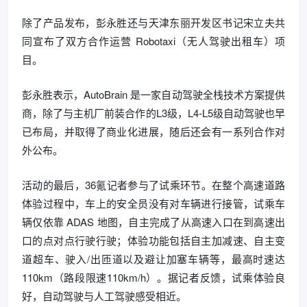
除了产品发布，彭永胜还与天津东丽开发区书记宋立夫共
同宣布了双方合作运营 Robotaxi（无人驾驶出租车）项
目。
彭永胜表示，AutoBrain 是一家自动驾驶全栈技术方案提供
商，除了与主机厂前装合作的L3级，L4-L5级自动驾驶也早
已布局，并取得了商业化进展，随后还会有一系列合作对
外公布。
活动的最后，36氪记者参与了试乘环节。在整个高速道路
体验过程中，车上的安全员没有对车辆进行接管，试乘车
辆仅依靠 ADAS 地图，自主完成了从高速入口在到高速出
口的点对点行驶行驶；体验功能包括自主加减速、自主变
道超车、驶入/出匝道以及避让加塞车辆等，最高时速达
110km（路段限速110km/h）。据记者反馈，试乘体验良
好，自动驾驶与人工驾驶感受相近。