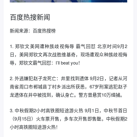
百度热搜新闻
新闻来源：百度热搜榜
1. 郑钦文美网遭种族歧视侮辱 霸气回怼 北京时间9月2
日，美网郑钦文再次战胜维基奇，现场遭观众种族歧视侮
辱，郑钦文霸气回怼：I’ll beat you！
2. 外逃嫌犯赵子龙死亡：井里找到遗体 9月2日，记者从河
南省周口市郸城县丁村乡派出所获悉，67岁刑案逃犯赵子
龙遗体在井中被找到，确认身亡。警方曾悬赏10万缉捕。
3. 中秋假期2小时高铁圈短途游火热 9月1日，中秋节首日
（9月15日）火车票开售，多车次开售即售罄。中秋假期2
小时高铁圈短途游火热！