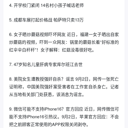
4. 开学校门紧闭 14名村小孩子喊话老师
5. 成都车展打起价格战 帕萨特只卖13万
6. 女子晒炒蘑菇视频吓坏网友 近日，福建一女子晒出自家
炒蘑菇的视频，吓到一众网友：锅里的蘑菇长着“好标准的
红伞伞白杆杆”！女子解释：红菇没毒很好吃。
7. 47岁知名儿童肝病专家库尔班江去世
8. 美院女生遭教授强奸自杀？谣言 9月2日，网传一张死亡
证明称，中国美院强奸案受害者在工作室自杀身亡。记者
从当地有关部门处获悉，该消息为谣言。
9. 微信可能不支持iPhone16？官方回应 近日，网传微信可
能不支持iPhone16引热议。9月2日，苹果官方回应：不会
把之前顾客正常使用的APP权限关闭剥夺。