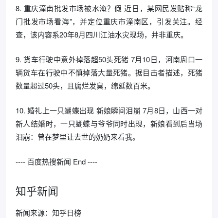
8. 重庆潼南批发市场被水淹？假 近日，某网民发贴称“龙
门批发市场看海”，并定位重庆市潼南区，引发关注。经
查，该内容系20年8月四川江油水灾现场，并非重庆。
9. 货车行驶中意外掉落超50头死猪 7月10日，河南周口一
辆货车在行驶中不慎掉落大量死猪。据目击者描述，死猪
数量超过50头，且腐烂发臭，绵延数百米。
10. 婚礼上一只蝴蝶出现 新娘瞬间泪崩 7月8日，山西一对
新人结婚时，一只蝴蝶与爷爷同时出现，新娘看到后当场
泪崩：曾在梦里让去世的奶奶来看我。
---- 百度热搜新闻 End ----
知乎新闻
新闻来源：知乎日榜