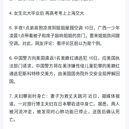
4. 女生北大毕业后 再高考考上上海交大
5. 半夜1点弟弟抱凉席到姐姐屋蹭空调 10日，广西一少年
凌晨1点带着被子和席子敲响姐姐的房门，要来姐姐房间蹭
空调。对此，网友评论：看评论区前以为是个例。
6. 中国警方向美国遣返1名美籍红通逃犯 10日，应美国执
法部门请求，中国警方将在美涉嫌性侵儿童犯罪的美籍红
通逃犯斯科特移交美方，由美国国务院外交安全局押解回
国。
7. 夫妇攀岩时身亡：妻子为救丈夫跳河 近日，据媒体报
道，一对旅行博主夫妇在日本攀岩途中身亡。据悉，两人
被河流冲走，被发现时心肺功能已停止，送医后确认死
亡。