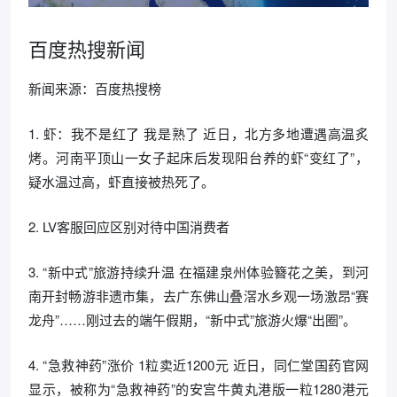
百度热搜新闻
新闻来源：百度热搜榜
1. 虾：我不是红了 我是熟了 近日，北方多地遭遇高温炙
烤。河南平顶山一女子起床后发现阳台养的虾“变红了”，
疑水温过高，虾直接被热死了。
2. LV客服回应区别对待中国消费者
3. “新中式”旅游持续升温 在福建泉州体验簪花之美，到河
南开封畅游非遗市集，去广东佛山叠滘水乡观一场激昂“赛
龙舟”……刚过去的端午假期，“新中式”旅游火爆“出圈”。
4. “急救神药”涨价 1粒卖近1200元 近日，同仁堂国药官网
显示，被称为“急救神药”的安宫牛黄丸港版一粒1280港元