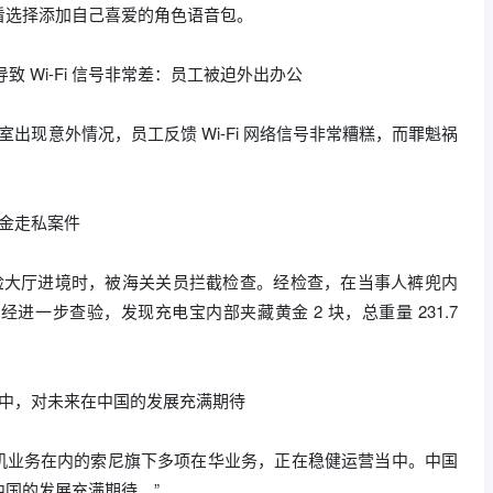
看选择添加自己喜爱的角色语音包。
致 Wi-Fi 信号非常差：员工被迫外出办公
出现意外情况，员工反馈 Wi-Fi 网络信号非常糟糕，而罪魁祸
黄金走私案件
旅检大厅进境时，被海关关员拦截检查。经检查，在当事人裤兜内
一步查验，发现充电宝内部夹藏黄金 2 块，总重量 231.7
营中，对未来在中国的发展充满期待
手机业务在内的索尼旗下多项在华业务，正在稳健运营当中。中国
国的发展充满期待。”