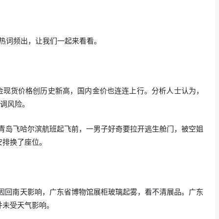
新词热词频出，让我们一起来看看。
际黄金现货价格创历史新高，国内金价也连连上行。分析人士认为，
回调风险。
日，青岛飞哈尔滨航班起飞前，一男子好奇要拉开逃生舱门，被空姐
安排换了座位。
网传因回南天影响，广东省博物馆展柜玻璃起雾，看不清展品。广东
并未受天气影响。