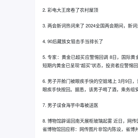
2. 彩电大王席卷了农村屋顶
3. 两会新词热词来了 2024全国两会期间，
4. 90后藏族女狙击手当排长了
5. 专家：黄金已超买应警惕回调 8日，国
短期内黄金已呈现“超买”状态，投资者应警惕
6. 男子开舱门被眼疾手快的空姐堵上 3月9
眼疾手快按回。据悉，该男子喝了酒，乘务组
7. 男子误食海芋中毒被送医
8. 博物馆辟谣回南天展柜玻璃起雾 近日，
省博物馆回应称：网传图片非馆内陈设，省博