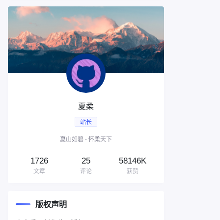
夏柔
站长
夏山如碧 - 怀柔天下
1726
25
58146K
文章
评论
获赞
版权声明