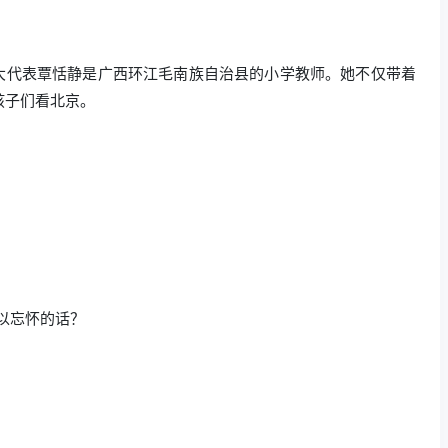
国人大代表覃恬静是广西环江毛南族自治县的小学教师。她不仅带着
孩子们看北京。
难以忘怀的话？