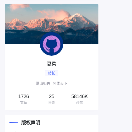
夏柔
站长
夏山如碧 - 怀柔天下
1726
25
58146K
文章
评论
获赞
版权声明