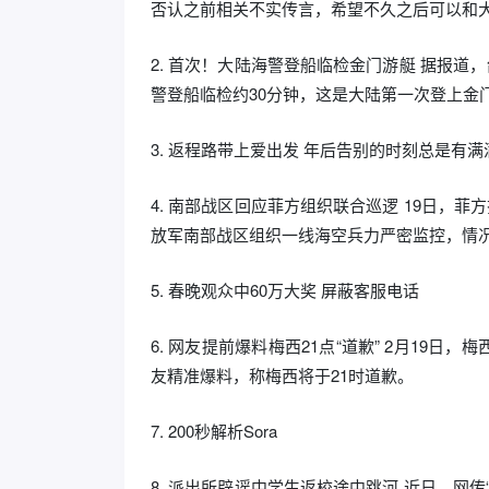
否认之前相关不实传言，希望不久之后可以和
2. 首次！大陆海警登船临检金门游艇 据报道
警登船临检约30分钟，这是大陆第一次登上金
3. 返程路带上爱出发 年后告别的时刻总是
4. 南部战区回应菲方组织联合巡逻 19日，
放军南部战区组织一线海空兵力严密监控，情
5. 春晚观众中60万大奖 屏蔽客服电话
6. 网友提前爆料梅西21点“道歉” 2月19
友精准爆料，称梅西将于21时道歉。
7. 200秒解析Sora
8. 派出所辟谣中学生返校途中跳河 近日，网