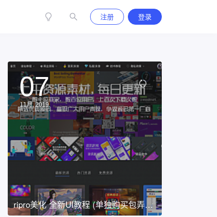
注册
登录
07
11月, 2019
ripro美化 全新UI教程 (单独购买包弄好)
「带演示」