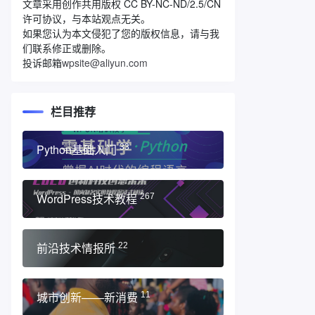
文章采用创作共用版权 CC BY-NC-ND/2.5/CN
许可协议，与本站观点无关。
如果您认为本文侵犯了您的版权信息，请与我
们联系修正或删除。
投诉邮箱
wpsite@aliyun.com
栏目推荐
Python基础入门
33
WordPress技术教程
267
前沿技术情报所
22
城市创新——新消费
11