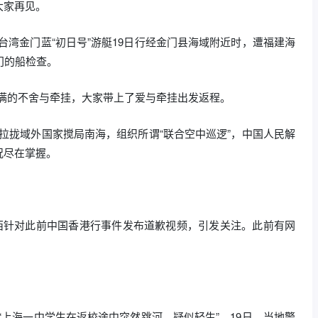
大家再见。
，台湾金门蓝“初日号”游艇19日行经金门县海域附近时，遭福建海
门的船检查。
有满满的不舍与牵挂，大家带上了爱与牵挂出发返程。
菲方拉拢域外国家搅局南海，组织所谓“联合空中巡逻”，中国人民解
况尽在掌握。
日，梅西针对此前中国香港行事件发布道歉视频，引发关注。此前有网
传“上海一中学生在返校途中突然跳河，疑似轻生”。19日，当地警