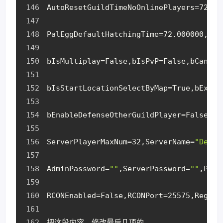
AutoResetGuildTimeNoOnlinePlayers=72.00
PalEggDefaultHatchingTime=72.000000,Wor
bIsMultiplay=False,bIsPvP=False,bCanPic
bIsStartLocationSelectByMap=True,bExist
bEnableDefenseOtherGuildPlayer=False,Co
ServerPlayerMaxNum=32,ServerName=
"Defau
AdminPassword=
""
,ServerPassword=
""
,Publ
RCONEnabled=False,RCONPort=25575,Region
把这段内容，修改最后几项的