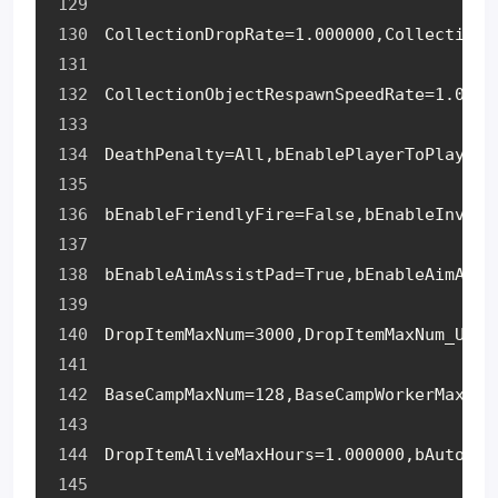
CollectionDropRate=1.000000,CollectionO
CollectionObjectRespawnSpeedRate=1.0000
DeathPenalty=All,bEnablePlayerToPlayerD
bEnableFriendlyFire=False,bEnableInvade
bEnableAimAssistPad=True,bEnableAimAssi
DropItemMaxNum=3000,DropItemMaxNum_UNKO
BaseCampMaxNum=128,BaseCampWorkerMaxNum
DropItemAliveMaxHours=1.000000,bAutoRes