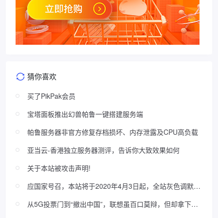
猜你喜欢
买了PikPak会员
宝塔面板推出幻兽帕鲁一键搭建服务端
帕鲁服务器非官方修复存档损坏、内存泄露及CPU高负载
亚当云-香港独立服务器测评，告诉你大致效果如何
关于本站被攻击声明!
应国家号召，本站将于2020年4月3日起，全站灰色调默哀
至4月4日23:59:59（附灰色调教程）
从5G投票门到“撤出中国”，联想虽百口莫辩，但却拿下世
界第一！