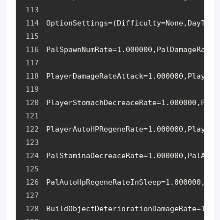
OptionSettings=(Difficulty=None,DayTime
PalSpawnNumRate=1.000000,PalDamageRateA
PlayerDamageRateAttack=1.000000,PlayerD
PlayerStomachDecreaceRate=1.000000,Play
PlayerAutoHPRegeneRate=1.000000,PlayerA
PalStaminaDecreaceRate=1.000000,PalAuto
PalAutoHpRegeneRateInSleep=1.000000,Bui
BuildObjectDeteriorationDamageRate=1.00