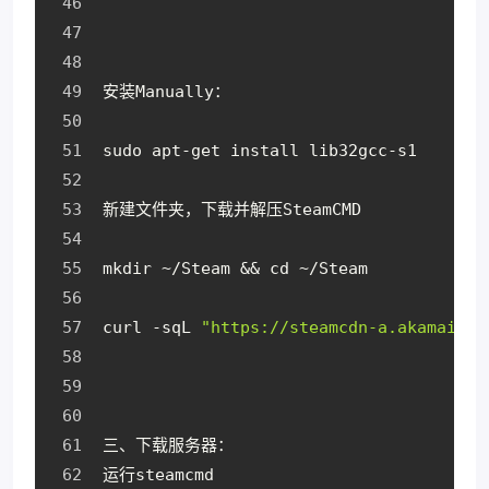
安装Manually：
sudo apt-get install lib32gcc-s1
新建文件夹，下载并解压SteamCMD
mkdir ~/Steam && cd ~/Steam
curl -sqL 
"https://steamcdn-a.akamaihd.
三、下载服务器：
运行steamcmd