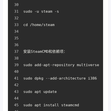
sudo -u steam -s
cd /home/steam
安装SteamCMD和依赖项：
sudo add-apt-repository multiverse
sudo dpkg --add-architecture i386
sudo apt update
sudo apt install steamcmd