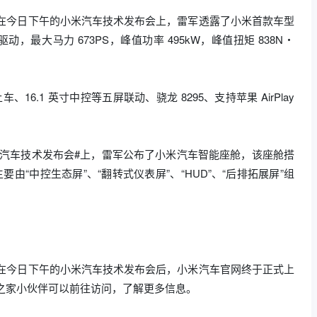
会# 在今日下午的小米汽车技术发布会上，雷军透露了小米首款车型
驱动，最大马力 673PS，峰值功率 495kW，峰值扭矩 838N・
16.1 英寸中控等五屏联动、骁龙 8295、支持苹果 AirPlay
小米汽车技术发布会#上，雷军公布了小米汽车智能座舱，该座舱搭
主要由“中控生态屏”、“翻转式仪表屏”、“HUD”、“后排拓展屏”组
会# 在今日下午的小米汽车技术发布会后，小米汽车官网终于正式上
m，IT之家小伙伴可以前往访问，了解更多信息。