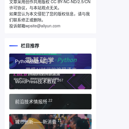
文章采用创作共用版权 CC BY-NC-ND/2.5/CN
许可协议，与本站观点无关。
如果您认为本文侵犯了您的版权信息，请与我
们联系修正或删除。
投诉邮箱
wpsite@aliyun.com
栏目推荐
Python基础入门
33
WordPress技术教程
267
前沿技术情报所
22
城市创新——新消费
11