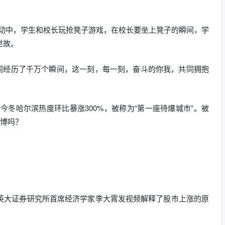
级活动中，学生和校长玩抢凳子游戏，在校长要坐上凳子的瞬间，学
世故。
，你我共同经历了千万个瞬间，这一刻，每一刻，奋斗的你我，共同拥抱
示，今冬哈尔滨热度环比暴涨300%，被称为“第一座待爆城市”。被
淄博吗？
涨。英大证券研究所首席经济学家李大霄发视频解释了股市上涨的原