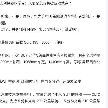
，吉利控股杨学良：人要是总想着被致敬就完了
迪、蔚来、小鹏、理想、华为等中国新能源汽车先行者致敬。小鹏
欢迎。
了，并称“我们不跟小米比”“超越007，试试吧”。
低风阻系数 Cd 0.195，3000mm 轴距
#据介绍，小米 SU7 定位C级高性能生态科技轿车，具有全球轿车
、3000mm轴距、1963mm车宽，1440mm车高，号称“呈现黄金比
01 kWh 宁德时代麒麟电池、充电 5 分钟可开 200 公里
汽车技术发布会#上，雷军介绍了小米 SU7 的续航 —— CLTC
快充，支持 5 分钟充电 200 公里续航、15 分钟充电 510 公里续