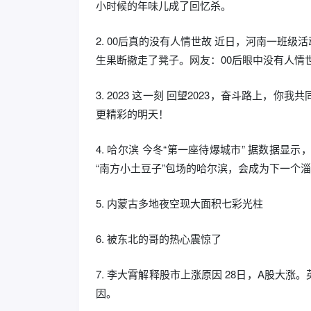
小时候的年味儿成了回忆杀。
2. 00后真的没有人情世故 近日，河南一班
生果断撤走了凳子。网友：00后眼中没有人情
3. 2023 这一刻 回望2023，奋斗路上
更精彩的明天！
4. 哈尔滨 今冬“第一座待爆城市” 据数据显
“南方小土豆子”包场的哈尔滨，会成为下一个
5. 内蒙古多地夜空现大面积七彩光柱
6. 被东北的哥的热心震惊了
7. 李大霄解释股市上涨原因 28日，A股大
因。