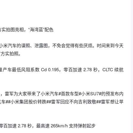
方实拍图亮相，“海湾蓝”配色
各种小米汽车的谍照、泄露图，不免会觉得有些厌烦。时间来到今天
官方实拍照。
产车最低风阻系数 Cd 0.195，零百加速 2.78 秒，CLTC 续航
上，雷军为大家带来了小米汽车#首款车型#小米SU7#的预发布内
汽车##小米集团股价转跌##雷军回应不向吉利致敬##雷军想让苹
零百加速 2.78 秒，最高速 265km/h 支持弹射起步