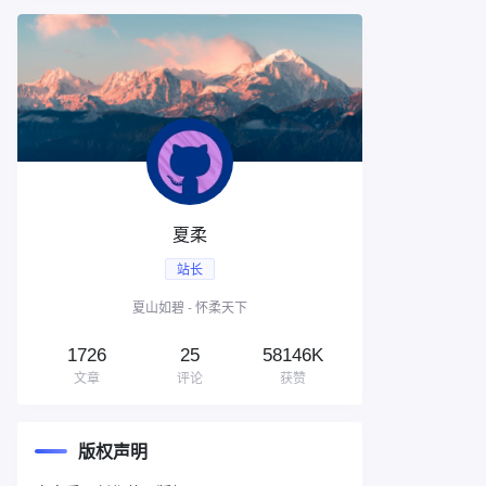
夏柔
站长
夏山如碧 - 怀柔天下
1726
25
58146K
文章
评论
获赞
版权声明