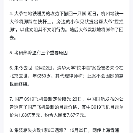
4. 大爷在地铁暖男的攻势下撤回一只脚 近日，杭州地铁一
大爷将脚踩在扶杆上，旁边的小伙见状提出帮大爷“捏捏
脚”，以此劝阻其不文明行为。随后大爷默默地将脚伸了回
去。
5. 考研热降温有三个重要原因
6. 朱令去世 12月22日，清华大学“铊中毒”案受害者朱令在
北京去世，年仅50岁。其代理律师称：此案不会因她的离
世而终结。
7. 国产C919飞机最新定价曝光 23日，中国国航发布的公
告透露了国产飞机最新的目录价格，其中C919飞机目录单
价为1.08亿美元，约合人民币7.67亿元。
8. 集装箱失火致1家6口遇难？ 12月23日，网传上海青浦一