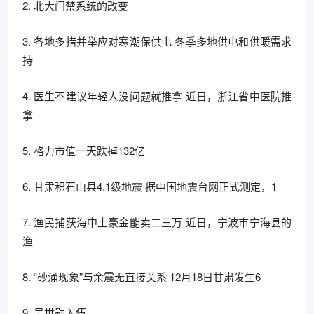
2. 北大门禁系统的改变
3. 各地多措并举应对寒潮保供电 冬季多地供电和供暖需求
持
4. 医生不建议年轻人没问题就推拿 近日，浙江省中医院推
拿
5. 格力市值一天跌掉132亿
6. 甘肃积石山县4.1级地震 据中国地震台网正式测定，1
7. 渔民捕获海中土豪金能卖二三万 近日，宁波市宁海县的
渔
8. “砂涌现象”与余震无直接关系 12月18日甘肃发生6
9. 吴世勋入伍