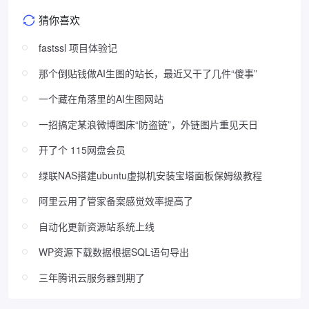
猜你喜欢
fastssl 项目体验记
那个倒贴钱做AI生图的站长，最近又干了几件“傻事”
一个藏在角落里的AI生图网站
一招搞定某浪微博图床“防盗链”，外链图片重见天日
开了个 115网盘会员
绿联NAS搭建ubuntu虚拟机安装宝塔面板保姆级教程
阿里云用了管家备案感觉效率提高了
自动化更新资源站系统上线
WP资源下载数据根据SQL语句导出
三年腾讯云服务器到期了