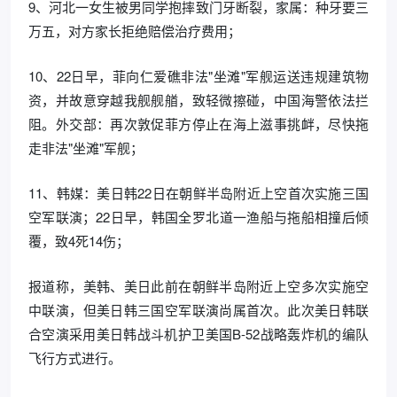
9、河北一女生被男同学抱摔致门牙断裂，家属：种牙要三
万五，对方家长拒绝赔偿治疗费用；
10、22日早，菲向仁爱礁非法"坐滩"军舰运送违规建筑物
资，并故意穿越我舰舰艏，致轻微擦碰，中国海警依法拦
阻。外交部：再次敦促菲方停止在海上滋事挑衅，尽快拖
走非法"坐滩"军舰；
11、韩媒：美日韩22日在朝鲜半岛附近上空首次实施三国
空军联演；22日早，韩国全罗北道一渔船与拖船相撞后倾
覆，致4死14伤；
报道称，美韩、美日此前在朝鲜半岛附近上空多次实施空
中联演，但美日韩三国空军联演尚属首次。此次美日韩联
合空演采用美日韩战斗机护卫美国B-52战略轰炸机的编队
飞行方式进行。