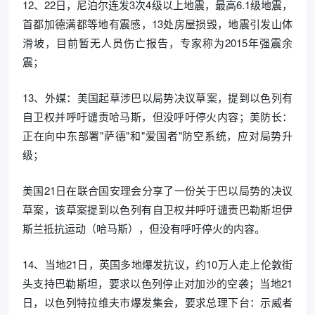
12、22日，尼泊尔连发3次4级以上地震，最高6.1级地震，
首都加德满都等地有震感，13处房屋损毁，地震引发山体
滑坡，目前暂无人员伤亡报告，专家称为2015年强震余
震；
13、外媒：美国起草涉巴以局势决议草案，提到以色列有
自卫权并呼吁谴责哈马斯，但没呼吁停火内容；美防长：
正在向中东部署"萨德"和"爱国者"防空系统，应对局势升
级；
美国21日在联合国安理会分享了一份关于巴以局势的决议
草案，该草案提到以色列有自卫权并呼吁谴责巴勒斯坦伊
斯兰抵抗运动（哈马斯），但没有呼吁停火的内容。
14、当地21日，英国多地爆发抗议，约10万人走上伦敦街
头支持巴勒斯坦，要求以色列停止对加沙的空袭；当地21
日，以色列特拉维夫市爆发集会，要求总理下台：示威者