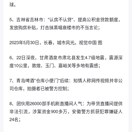
球。
5、吉林省吉林市："认房不认贷"、提高公积金贷款额度，
发放购房补贴，打击抹黑唱衰楼市的不当言论；
2023年5月30日，长春，城市风光。视觉中国 图
6、22日深夜，甘肃酒泉市肃北县发生4.7级地震，震源深
度10公里，敦煌、玉门、嘉峪关等多地有震感；
7、青岛啤酒"仓库小便门"后续：知情人称网传视频并非公
司仓库，拍摄者已被警方控制；
8、团伙用26000部手机刷直播间人气：为带货直播间提供
非法引流，涉案资金900多万，安徽警方抓获犯罪嫌疑人
24名；