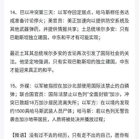
14、巴以冲突第三天：以军夺回定居点，哈马斯称任务达
成准备讨论停火；美官员：美正加速向以提供防空系统及
其他武器弹药，并提供情报共享；土总统埃尔多安：只有
巴勒斯坦独立建国，中东和平才有可能实现；
最近土耳其总统埃尔多安的言论再次引发了国际社会的关
注。他坚定地强调，只有实现巴勒斯坦的独立建国，中东
才能迎来真正的和平。
15、外媒：以军被指控在加沙北部使用国际法禁止的白磷
弹；联合国官员：国际法禁止以色列"全面封锁"加沙，冲
突已致超18万加沙居民流离失所；以军方：在以境内发现
约1500具哈马斯武装人员尸体；哈马斯：若以色列无警告
袭击加沙地带居民，人质将被处决并播放过程；
【微语】没有过不去的经历，只有走不出的自己，愿你有