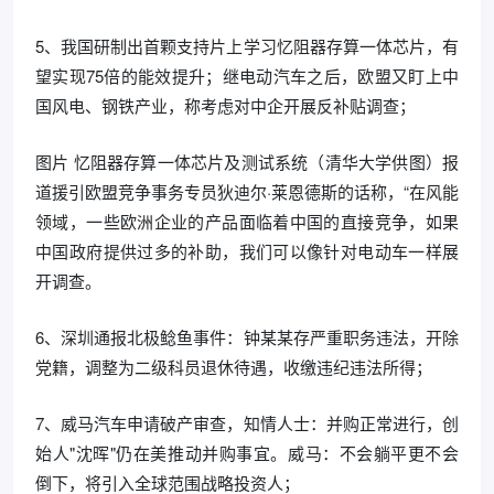
5、我国研制出首颗支持片上学习忆阻器存算一体芯片，有
望实现75倍的能效提升；继电动汽车之后，欧盟又盯上中
国风电、钢铁产业，称考虑对中企开展反补贴调查；
图片 忆阻器存算一体芯片及测试系统（清华大学供图）报
道援引欧盟竞争事务专员狄迪尔·莱恩德斯的话称，“在风能
领域，一些欧洲企业的产品面临着中国的直接竞争，如果
中国政府提供过多的补助，我们可以像针对电动车一样展
开调查。
6、深圳通报北极鲶鱼事件：钟某某存严重职务违法，开除
党籍，调整为二级科员退休待遇，收缴违纪违法所得；
7、威马汽车申请破产审查，知情人士：并购正常进行，创
始人"沈晖"仍在美推动并购事宜。威马：不会躺平更不会
倒下，将引入全球范围战略投资人；