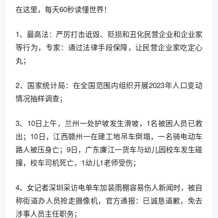
在这里，每天60秒读懂世界！
1、最高法：严厉打击诋毁、贬损和丑化民营企业和企业家
等行为，专家：通过法律手段保障，让民营企业家吃定心
丸；
2、国家统计局：在全国范围内组织开展2023年人口变动
情况抽样调查；
3、10日上午，兰州一处护坡发生滑坡，1名被困人员已救
出；10日，江西赣州一在建工地吊车倒塌，一名骑电动车
路人被压身亡；9日，广东廉江一货车与幼儿园校车发生碰
撞，校车司机死亡，1幼儿1老师受伤；
4、女记者深圳采访电单车加装雨棚容易伤人新闻时，被自
称街道办人员抢走摄像机，官方通报：已诚恳道歉，免去
涉事人员主任职务；