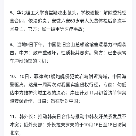
8、华北理工大学食堂疑吃出鼠头，学校通报：解除委托经
营合同，依法追责；安徽六安63岁老人免费体检后多次手
术身亡，官方：属一级甲等医疗事故；
9、当地9日下午，中国驻旧金山总领馆馆舍遭暴力冲闯袭
击，中方：致严重破坏，性质极其恶劣。警方：已击毙驾
车冲闯领馆的司机；
10、10日，菲律宾1艘炮艇侵犯黄岩岛附近海域，中国海
警驱离，这是一周两次对我国实施侵权行径，专家：勿低
估中方维护海域主权的决心；岸田计划11月初首访菲律宾
谈安保合作，日媒：旨在针对中国；
11、韩外长：推动韩美日合作与推动中韩友好关系发展不
冲突；俄外交部：外长拉夫罗夫将于10月16日至18日访问
北京；