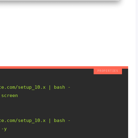
ce.com/setup_10.x | bash -
 screen
ce.com/setup_10.x | bash -
 -y