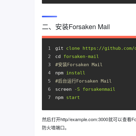
二、安装Forsaken Mail
git
clone https://github.com/
cd
forsaken-mail
#安装Forsaken Mail
npm
install
#后台运行Forsaken Mail
screen
-S forsakenmail
npm
start
然后打开http//example.com:3000就可
防火墙端口。