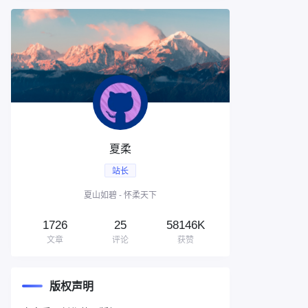
夏柔
站长
夏山如碧 - 怀柔天下
1726
25
58146K
文章
评论
获赞
版权声明