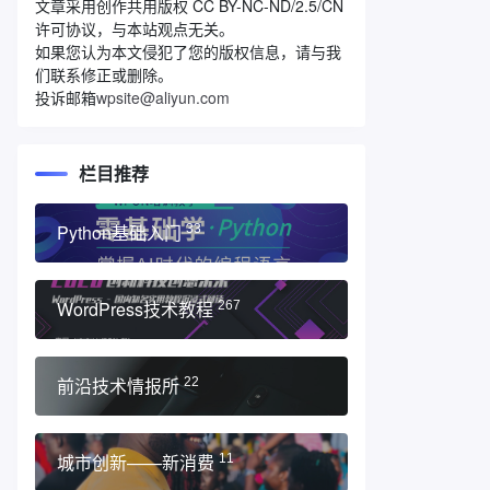
文章采用创作共用版权 CC BY-NC-ND/2.5/CN
许可协议，与本站观点无关。
如果您认为本文侵犯了您的版权信息，请与我
们联系修正或删除。
投诉邮箱
wpsite@aliyun.com
栏目推荐
Python基础入门
33
WordPress技术教程
267
前沿技术情报所
22
城市创新——新消费
11