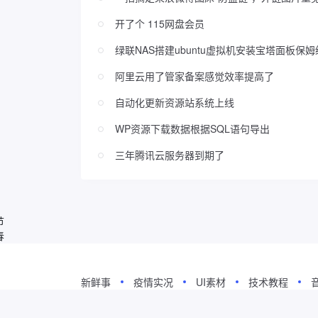
开了个 115网盘会员
绿联NAS搭建ubuntu虚拟机安装宝塔面板保
阿里云用了管家备案感觉效率提高了
自动化更新资源站系统上线
WP资源下载数据根据SQL语句导出
三年腾讯云服务器到期了
节
春
新鲜事
疫情实况
UI素材
技术教程
Copyright © 2019-2026
WordPress极简博客
. Designed by
夏