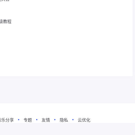
姆级教程
音乐分享
专题
友情
隐私
云优化
柔
.
辽公网安备21010502000474号
辽ICP备19017037号-2