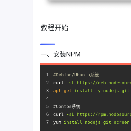
教程开始
一、安装NPM
#Debian/Ubuntu系统
curl
-sL https://deb.nodesour
apt-get
install -y nodejs git
#Centos系统
curl
-sL https://rpm.nodesour
yum
install nodejs git screen