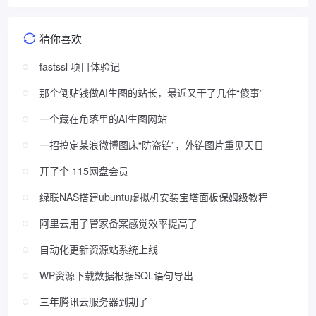
猜你喜欢
fastssl 项目体验记
那个倒贴钱做AI生图的站长，最近又干了几件“傻事”
一个藏在角落里的AI生图网站
一招搞定某浪微博图床“防盗链”，外链图片重见天日
开了个 115网盘会员
绿联NAS搭建ubuntu虚拟机安装宝塔面板保姆级教程
阿里云用了管家备案感觉效率提高了
自动化更新资源站系统上线
WP资源下载数据根据SQL语句导出
三年腾讯云服务器到期了