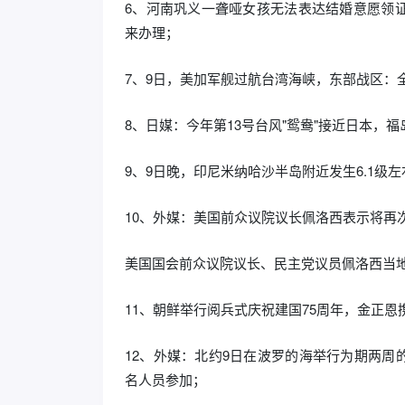
6、河南巩义一聋哑女孩无法表达结婚意愿领
来办理；
7、9日，美加军舰过航台湾海峡，东部战区：
8、日媒：今年第13号台风"鸳鸯"接近日本，
9、9日晚，印尼米纳哈沙半岛附近发生6.1级
10、外媒：美国前众议院议长佩洛西表示将再次
美国国会前众议院议长、民主党议员佩洛西当地
11、朝鲜举行阅兵式庆祝建国75周年，金正
12、外媒：北约9日在波罗的海举行为期两周的年
名人员参加；