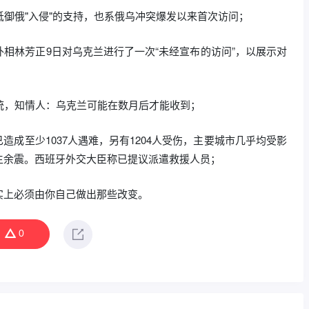
抵御俄"入侵"的支持，也系俄乌冲突爆发以来首次访问；
相林芳正9日对乌克兰进行了一次“未经宣布的访问”，以展示对
统，知情人：乌克兰可能在数月后才能收到；
已造成至少1037人遇难，另有1204人受伤，主要城市几乎均受影
生余震。西班牙外交大臣称已提议派遣救援人员；
实上必须由你自己做出那些改变。
0