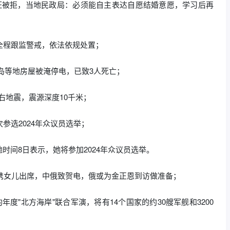
证被拒，当地民政局：必须能自主表达自愿结婚意愿，学习后再
全程跟监警戒，依法依规处置；
福岛等地房屋被淹停电，已致3人死亡；
左右地震，震源深度10千米；
参选2024年众议员选举；
时间8日表示，她将参加2024年众议员选举。
恩携女儿出席，中俄致贺电，俄或为金正恩到访做准备；
度"北方海岸"联合军演，将有14个国家的约30艘军舰和3200