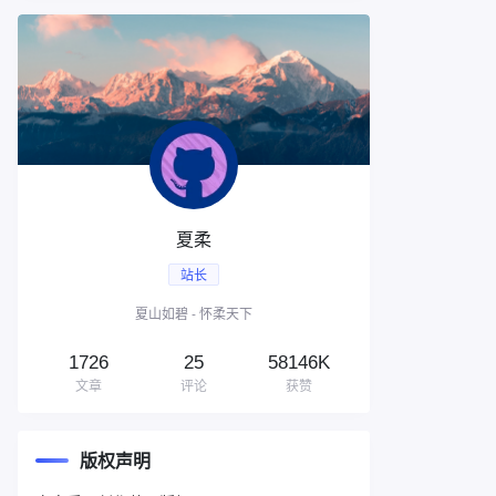
夏柔
站长
夏山如碧 - 怀柔天下
1726
25
58146K
文章
评论
获赞
版权声明