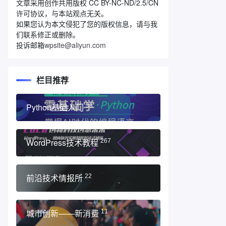
文章采用创作共用版权 CC BY-NC-ND/2.5/CN
许可协议，与本站观点无关。
如果您认为本文侵犯了您的版权信息，请与我
们联系修正或删除。
投诉邮箱
wpsite@aliyun.com
栏目推荐
Python基础入门
33
WordPress技术教程
267
前沿技术情报所
22
城市创新——新消费
11