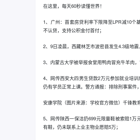
在这里，每天60秒读懂世界！
1、广州：首套房贷利率下限降至LPR减10
不认贷，支持公积金付首付；
2、9日凌晨，西藏林芝市波密县发生4.3级地震
3、内蒙古大学被举报食堂用鸭肉冒充牛羊肉，
4、网传西安大四男生贷款2万元参加就业培训
仍有学员正常上课。警方通报：排除刑事案件
安康学院（图片来源：学校官方微信）千锋教
5、网传陕西一保洁扔699元限量鞋被索赔1
有鞋，仍未联系上业主物业愿赔5万；