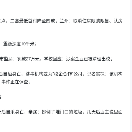
个基点，二套最低首付降至四成；兰州：取消住房限购限售、认房
，震源深度10千米；
市监局：罚款27万元。学校回应：涉案企业已被清理出校；
后自缢身亡，涉事机构或为"校企合作"公司，记者实探：该机构
，事件正在调查；
育
万元后自杀身亡，亲属：她倒了堆门口的垃圾，几天后业主说里面