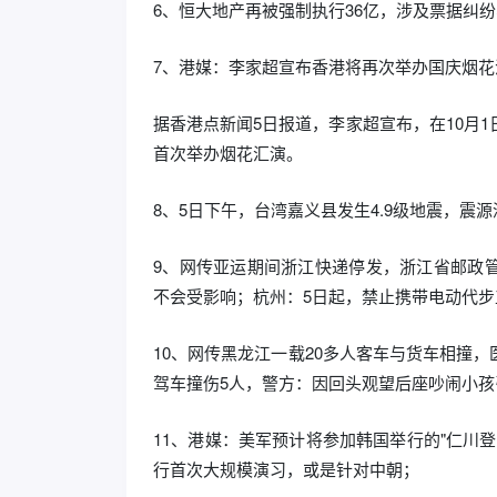
6、恒大地产再被强制执行36亿，涉及票据纠纷
7、港媒：李家超宣布香港将再次举办国庆烟花汇
据香港点新闻5日报道，李家超宣布，在10月1
首次举办烟花汇演。
8、5日下午，台湾嘉义县发生4.9级地震，震
9、网传亚运期间浙江快递停发，浙江省邮政
不会受影响；杭州：5日起，禁止携带电动代
10、网传黑龙江一载20多人客车与货车相撞
驾车撞伤5人，警方：因回头观望后座吵闹小孩
11、港媒：美军预计将参加韩国举行的"仁川登
行首次大规模演习，或是针对中朝；