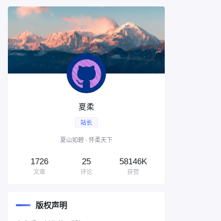
夏柔
站长
夏山如碧 - 怀柔天下
1726
25
58146K
文章
评论
获赞
版权声明