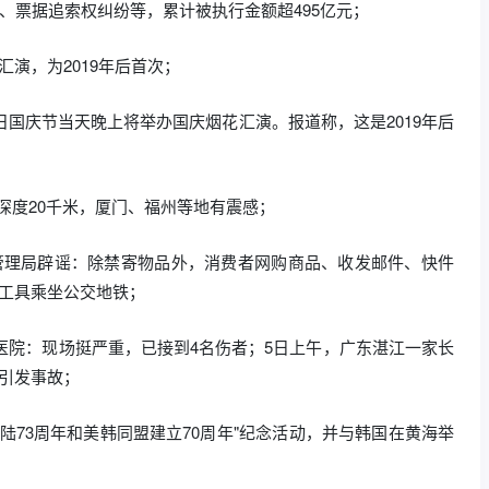
、票据追索权纠纷等，累计被执行金额超495亿元；
演，为2019年后首次；
日国庆节当天晚上将举办国庆烟花汇演。报道称，这是2019年后
源深度20千米，厦门、福州等地有震感；
管理局辟谣：除禁寄物品外，消费者网购商品、收发邮件、快件
步工具乘坐公交地铁；
，医院：现场挺严重，已接到4名伤者；5日上午，广东湛江一家长
引发事故；
陆73周年和美韩同盟建立70周年"纪念活动，并与韩国在黄海举