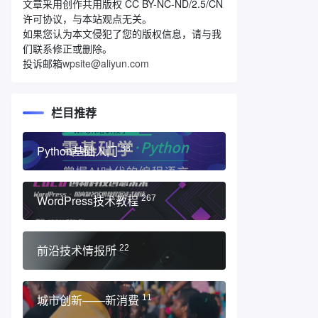
文章采用创作共用版权 CC BY-NC-ND/2.5/CN
许可协议，与本站观点无关。
如果您认为本文侵犯了您的版权信息，请与我
们联系修正或删除。
投诉邮箱
wpsite@aliyun.com
栏目推荐
Python基础入门
33
WordPress技术教程
267
前沿技术情报所
22
城市创新——新消费
11