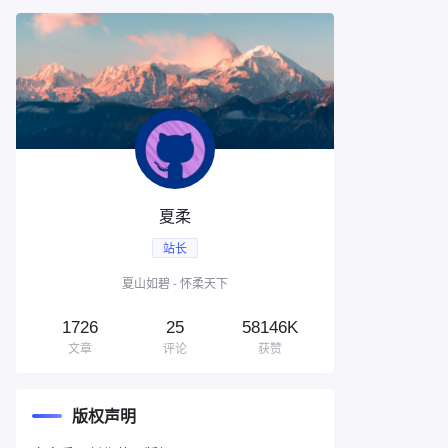
夏柔
站长
夏山如碧 - 怀柔天下
1726
25
58146K
文章
评论
获赞
版权声明