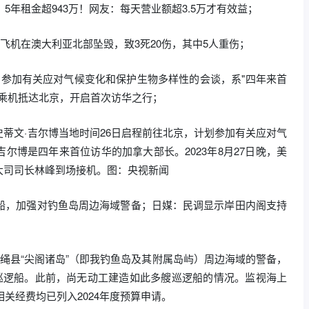
5年租金超943万！网友：每天营业额超3.5万才有效益；
鹰飞机在澳大利亚北部坠毁，致3死20伤，其中5人重伤；
划参加有关应对气候变化和保护生物多样性的会谈，系"四年来首
日乘机抵达北京，开启首次访华之行；
蒂文·吉尔博当地时间26日启程前往北京，计划参加有关应对气
尔博是四年来首位访华的加拿大部长。2023年8月27日晚，美
大司司长林峰到场接机。图：央视新闻
逻船，加强对钓鱼岛周边海域警备；日媒：民调显示岸田内阁支持
冲绳县“尖阁诸岛”（即我钓鱼岛及其附属岛屿）周边海域的警备，
型巡逻船。此前，尚无动工建造如此多艘巡逻船的情况。监视海上
相关经费均已列入2024年度预算申请。