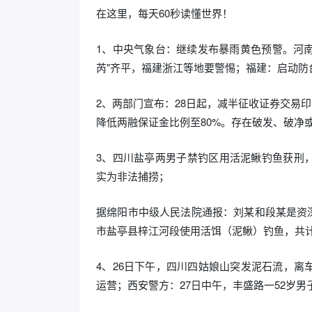
在这里，每天60秒读懂世界！
1、中央气象台：继续发布暴雨黄色预警。河南
芮"齐平，福建浙江等地要警惕；福建：启动防
2、两部门宣布：28日起，减半征收证券交易
降低两融保证金比例至80%。存在破发、破净
3、四川盐亭两男子禁钓区用活泥鳅钓鱼获刑，被
实为非法捕捞；
据绵阳市中级人民法院通报：刘某和段某是资深“
市盐亭县梓江河段使用活饵（泥鳅）钓鱼，共计钓
4、26日下午，四川四姑娘山突发泥石流，
运营；西安警方：27日中午，丰盛路一52岁