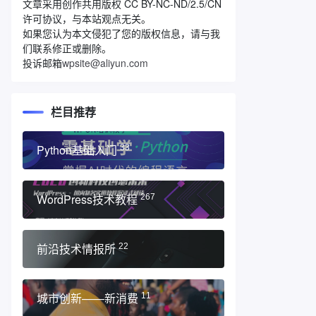
文章采用创作共用版权 CC BY-NC-ND/2.5/CN
许可协议，与本站观点无关。
如果您认为本文侵犯了您的版权信息，请与我
们联系修正或删除。
投诉邮箱
wpsite@aliyun.com
栏目推荐
Python基础入门
33
WordPress技术教程
267
前沿技术情报所
22
城市创新——新消费
11