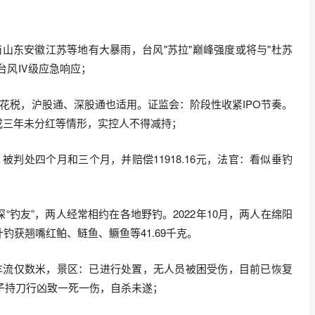
山东安徽江苏等地有大暴雨，台风"苏拉"巅峰强度或将与"杜苏
台风Ⅳ级应急响应；
印花税，沪股通、深股通也适用。证监会：阶段性收紧IPO节奏。
或三年未分红等情形，实控人不得减持；
判处四个月和三个月，并赔偿11918.16元，法官：看似垂钓
钓友”，两人经常相约在各地野钓。2022年10月，两人在绵阳
获翘嘴红鲌、鲢鱼、鳜鱼等41.69千克。
离车流仅数米，景区：已进行处置，无人员被困受伤，目前已恢复
男子持刀行凶致一死一伤，自杀未遂；