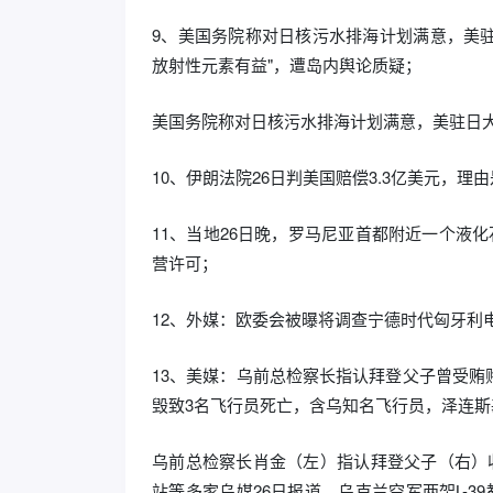
9、美国务院称对日核污水排海计划满意，美驻
放射性元素有益"，遭岛内舆论质疑；
美国务院称对日核污水排海计划满意，美驻日
10、伊朗法院26日判美国赔偿3.3亿美元，理
11、当地26日晚，罗马尼亚首都附近一个液
营许可；
12、外媒：欧委会被曝将调查宁德时代匈牙利
13、美媒：乌前总检察长指认拜登父子曾受
毁致3名飞行员死亡，含乌知名飞行员，泽连斯
乌前总检察长肖金（左）指认拜登父子（右）
站等多家乌媒26日报道，乌克兰空军两架L-3