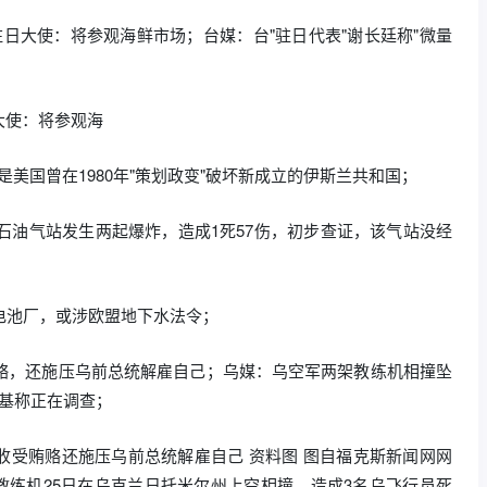
日大使：将参观海鲜市场；台媒：台"驻日代表"谢长廷称"微量
大使：将参观海
由是美国曾在1980年"策划政变"破坏新成立的伊斯兰共和国；
化石油气站发生两起爆炸，造成1死57伤，初步查证，该气站没经
电池厂，或涉欧盟地下水法令；
贿赂，还施压乌前总统解雇自己；乌媒：乌空军两架教练机相撞坠
基称正在调查；
收受贿赂还施压乌前总统解雇自己 资料图 图自福克斯新闻网网
9教练机25日在乌克兰日托米尔州上空相撞，造成3名乌飞行员死