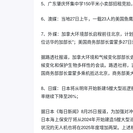
5、广东肇庆怀集中学150平米小卖部招租竞拍，
6、澳媒：当地27日上午，一载23人的美国鱼
7、外媒：加拿大环境部长启程前往北京，计
位访华的加部长"；美国商务部部长雷蒙多27
据路透社报道，加拿大环境和气候变化部部长史
候变化和保护生物多样性的会谈。路透社称，吉
国商务部部长雷蒙多乘机抵达北京，商务部美
8、日媒：日本将从明年开始新建5艘大型巡
率继续下降至26%；
据日本《每日新闻》8月25日报道，为加强对
日本海上保安厅将从2024年开始建造5艘大
状况的无人机也将在2025年度增加两架。上述