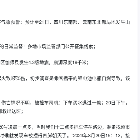
害气象预警：预计至21日，四川东南部、云南东北部局地发生山
员的日常监督！多地市场监管部门公开征集线索；
地区伽师县发生4.3级地震，震源深度18千米；
起火致2死5伤，初步调查是乘客携带的锂电池电瓶自燃导致，该
，伤亡情况不明，被撞车司机：下车买水逃过一劫；20日下午，
部救出送医；
20号凌晨一点多，当时我们十二点多把车停在路边，准备找超市
就发现车被撞得四脚朝天了。”2023年8月20日15：12，接