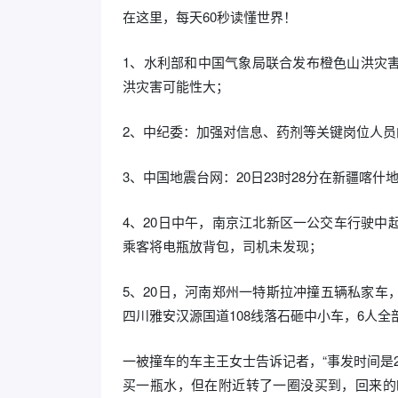
在这里，每天60秒读懂世界！
1、水利部和中国气象局联合发布橙色山洪灾
洪灾害可能性大；
2、中纪委：加强对信息、药剂等关键岗位人
3、中国地震台网：20日23时28分在新疆喀什
4、20日中午，南京江北新区一公交车行驶中
乘客将电瓶放背包，司机未发现；
5、20日，河南郑州一特斯拉冲撞五辆私家车
四川雅安汉源国道108线落石砸中小车，6人全
一被撞车的车主王女士告诉记者，“事发时间是
买一瓶水，但在附近转了一圈没买到，回来的时候