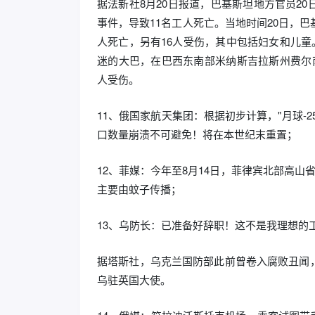
据法新社8月20日报道，巴基斯坦地方官员2
事件，导致11名工人死亡。当地时间20日，
人死亡，另有16人受伤，其中包括妇女和儿童
迷的大巴，在巴西东南部米纳斯吉拉斯州费尔南
人受伤。
11、俄国家航天集团：根据初步计算，"月球-
口数量崩溃不可避免！将在本世纪末重置；
12、菲媒：今年至8月14日，菲律宾北部高山
主要由蚊子传播；
13、乌防长：已准备好辞职！这不是我理想的
据塔斯社，乌克兰国防部此前曾卷入腐败丑闻
乌驻英国大使。