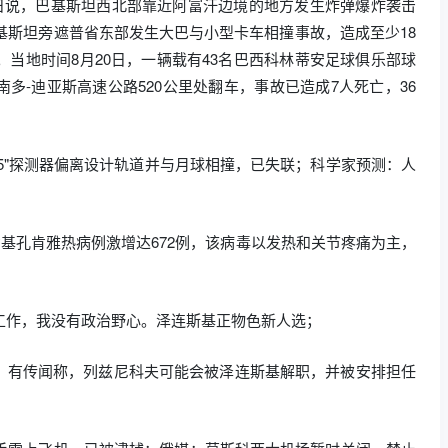
0日说，巴基斯坦西北部靠近阿富汗边境的地方发生炸弹爆炸袭击
巴基斯坦旁遮普省东部发生大巴与小型卡车相撞事故，造成至少18
。当地时间8月20日，一辆载有43名巴西科林蒂安足球俱乐部球
多-迪亚斯高速公路520公里处翻车，事故已造成7人死亡，36
25"探测器偏离设计轨道并与月球相撞，已失联；科学家预测：人
省基孔肯雅热病例激增达672例，该病毒以发热和关节疼痛为主，
工作，我没有政治野心。泽连斯基正物色新人选；
，有传闻称，列兹尼科夫可能会被泽连斯基解职，并被安排担任