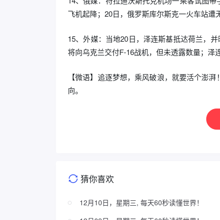
14、俄媒：符拉迪沃斯托克机场一乘客试图
飞机起降；20日，俄罗斯库尔斯克一火车站遭
15、外媒：当地20日，泽连斯基抵达荷兰，
将向乌克兰交付F-16战机，但未透露数量；泽
【微语】追逐梦想，乘风破浪，就要活个澎湃
向。
猜你喜欢
12月10日，星期三, 每天60秒读懂世界！