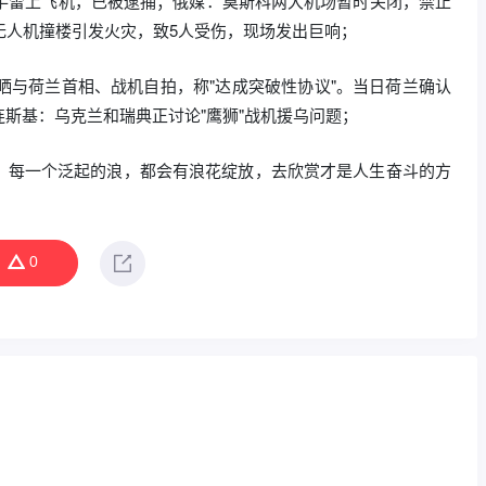
带手雷上飞机，已被逮捕；俄媒：莫斯科两大机场暂时关闭，禁止
无人机撞楼引发火灾，致5人受伤，现场发出巨响；
并晒与荷兰首相、战机自拍，称"达成突破性协议"。当日荷兰确认
连斯基：乌克兰和瑞典正讨论"鹰狮"战机援乌问题；
！每一个泛起的浪，都会有浪花绽放，去欣赏才是人生奋斗的方
0