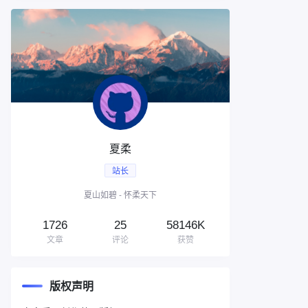
夏柔
站长
夏山如碧 - 怀柔天下
1726
25
58146K
文章
评论
获赞
版权声明