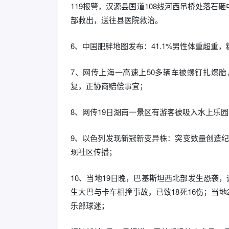
119报警，汉源县国道108线河西吊桥处落石砸
部救出，送往县医院救治。
6、中国肥胖地图发布：41.1%男性体重超
7、网传上海一高速上50多辆车被螺钉扎爆
复，正协商赔偿事宜；
8、网传19日湖南一景区有游客被吸入水上乐
9、以色列发现新冠新变异株：突变数量创造纪
现社区传播；
10、当地19日晚，巴基斯坦西北部发生恐袭，
生大巴与卡车相撞事故，已致18死16伤；当地
乐部球迷；