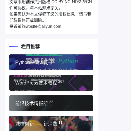
文章采用创作共用版权 CC BY-NC-ND/2.5/CN
许可协议，与本站观点无关。
如果您认为本文侵犯了您的版权信息，请与我
们联系修正或删除。
投诉邮箱
wpsite@aliyun.com
栏目推荐
Python基础入门
33
WordPress技术教程
267
前沿技术情报所
22
城市创新——新消费
11