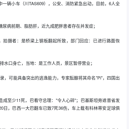
中一辆小车（川TAS609），公安、消防紧急出动，目前，6人全
重，糖尿病前期、脂肪肝，近九成肥胖患者存在并发症；
胎，拍摄者：是桥梁上钢板翻起所致，部门回应：已进行路面恢
园排水口身亡，当地：是工作人员，景区暂停营业；
录，可能具备突出的逃逸能力，专家酝酿将其命名"Pi"，四国出
造成至少11死，巴看守总理："令人心碎"；巴基斯坦旁遮普省发
20日，巴西一大巴翻车已致7死36伤，车上载有科林蒂安足球俱