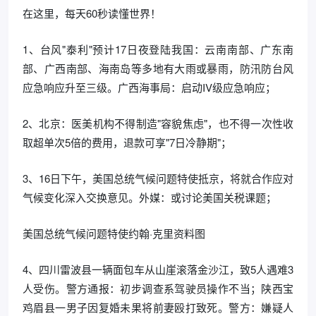
在这里，每天60秒读懂世界！
1、台风"泰利"预计17日夜登陆我国：云南南部、广东南
部、广西南部、海南岛等多地有大雨或暴雨，防汛防台风
应急响应升至三级。广西海事局：启动IV级应急响应；
2、北京：医美机构不得制造"容貌焦虑"，也不得一次性收
取超单次5倍的费用，退款可享"7日冷静期"；
3、16日下午，美国总统气候问题特使抵京，将就合作应对
气候变化深入交换意见。外媒：或讨论美国关税课题；
美国总统气候问题特使约翰·克里资料图
4、四川雷波县一辆面包车从山崖滚落金沙江，致5人遇难3
人受伤。警方通报：初步调查系驾驶员操作不当；陕西宝
鸡眉县一男子因复婚未果将前妻殴打致死。警方：嫌疑人