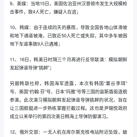
9、美媒：当地15日，美国佐治亚州汉普顿市发生大规模枪
击事件，致4人死亡，嫌疑人在逃；
10、韩媒：由于连续四天的暴雨，导致全国各地山体滑坡
和地下通道被淹，已致近50人死亡或失踪，其中多车被困
地下车道事故9人已遇难；
11、16日，韩美日时隔三个月再进行反导联演：模拟朝鲜
发起弹道导弹"挑衅"；
另据韩联社称，韩国海军透露，本次有韩国“粟谷李珥”
号、美国“约翰·芬”号、日本“玛雅”号等三国的宙斯盾驱逐舰
参演。此次演习模拟朝鲜发起弹道导弹挑衅的状况，旨在
让三国舰艇进一步熟练掌握拦截过程。这也是尹锡悦政府
成立以来举行的第四次美日韩海上导弹防御演习。
12、俄外交部：一无人机在库尔斯克核电站附近坠毁，破