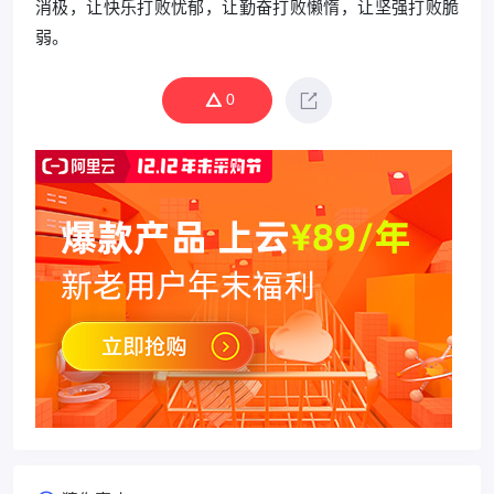
消极，让快乐打败忧郁，让勤奋打败懒惰，让坚强打败脆
弱。
0