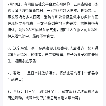
7月10日，有网民在社交平台发布视频称，云南省昭通市永
善县溪洛渡街道新拉村，一沼气池致6人遇难。视频显示，
事发现场有多人围观，消防车和永善县急救中心救护车正
在现场展开救助，一女子瘫倒在地大声哭泣。根据拍摄者
描述，先是2人不慎掉入沼气池，随后4人在救人的过程也
掉入沼气池中，最终不幸身亡。
6、辽宁海城一男子疑杀害妻儿及岳母3人后潜逃，警方悬
赏5万元缉凶，知情者：是二婚家庭，孩子为妻子和前夫所
生，疑因家庭矛盾；
7、香港：一旦日本排放核污水，将禁止福岛等十个都县水
产品进口；
8、台媒：11日早上到12日早上，解放军38架次军机台海
周边活动，或是针对巴拉圭总统当选人窜台等；