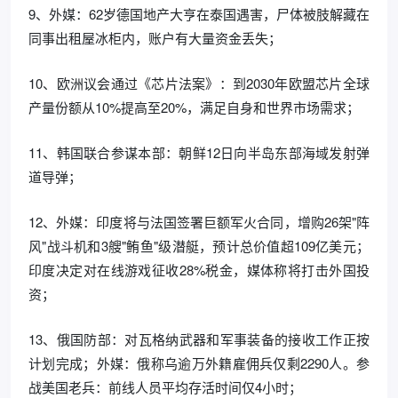
9、外媒：62岁德国地产大亨在泰国遇害，尸体被肢解藏在
同事出租屋冰柜内，账户有大量资金丢失；
10、欧洲议会通过《芯片法案》：到2030年欧盟芯片全球
产量份额从10%提高至20%，满足自身和世界市场需求；
11、韩国联合参谋本部：朝鲜12日向半岛东部海域发射弹
道导弹；
12、外媒：印度将与法国签署巨额军火合同，增购26架"阵
风"战斗机和3艘"鲔鱼"级潜艇，预计总价值超109亿美元；
印度决定对在线游戏征收28%税金，媒体称将打击外国投
资；
13、俄国防部：对瓦格纳武器和军事装备的接收工作正按
计划完成；外媒：俄称乌逾万外籍雇佣兵仅剩2290人。参
战美国老兵：前线人员平均存活时间仅4小时；