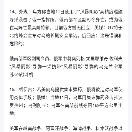
14、外媒：乌方称当地11日使用了"风暴阴影"高精度巡航
导弹袭击了俄一指挥所，俄南部军区副司令身亡，或为俄
在乌阵亡最高阶将领，目前俄方暂无回应；英媒：G7将于
北约峰会宣布对乌的长期安全承诺。俄回应：这是错误和
危险的；
俄南部军区副司令员、俄军中将奥列格·尤里耶维奇·佐科夫
“风暴阴影”导弹一架携带“风暴阴影”导弹的乌克兰空军
苏-24战斗机
15、绍伊古：若美向乌提供集束弹药，俄将被迫对乌军使
用类似手段；俄媒：当地11日，乌军用集束弹药袭击扎波
罗热州；乌副防长：乌军在南部前线夺回169平方公里土
地；
美军在越南战争、阿富汗战争、海湾战争、科索沃战争以