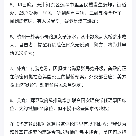
5、13日晚，天津河东区远翠中里居民楼发生爆炸，街道
办：26户受损，居民：听到两声巨响，二到五楼全炸了，
闻到烧焦味，有人员受伤，疑似是燃气爆炸；
6、杭州一外卖小哥路遇女子溺水，从十数米高大桥跳水救
人，目击者：提醒有危险但他义无反顾，警方：将为其申
请见义勇为；
7、外媒：有消息称，因担忧台海紧张局势升级，美政府正
在秘密研拟在台美国公民的撤侨预案。外交部回应：美方
嘴上说"挺台"，却把台湾民众当炮灰；
8、美媒：拜登政府欲推动增加联合国安理会常任理事国席
位，大约增加6个席位，但不授予这些国家否决权；
在《华盛顿邮报》这篇报道评论区里有以下跟帖：“我认为
拜登真正想要的是联合国成为他的‘民主峰会’，美国可以把