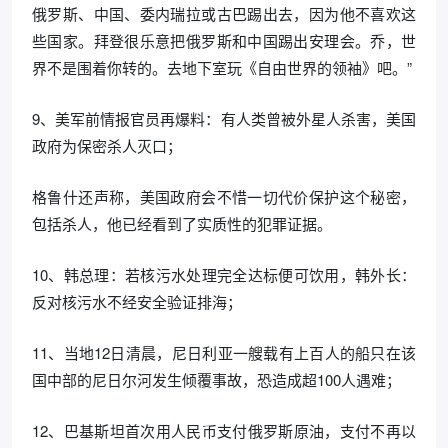
俄罗斯、中国、委内瑞拉或古巴踢出去，因为他不喜欢这
些国家。拜登很乐意把俄罗斯和中国踢出安理会。乔，世
界不是围着你转的。去地下室玩《自由世界的领袖》吧。”
9、美军前情报官员再爆料：有人类曾被外星人杀害，美国
政府为保密杀人灭口；
格鲁什还声称，美国政府会不惜一切代价保护这个秘密，
包括杀人，他已经看到了实质性的犯罪证据。
10、韩总理：若核污水处理完全达标便可饮用，韩外长：
反对核污水不经安全验证排海；
11、当地12日清晨，尼日利亚一艘载有上百人的船只在该
国中部的尼日尔河发生倾覆事故，恐造成超100人遇难；
12、巴基斯坦首次用人民币支付俄罗斯原油，支付不再以