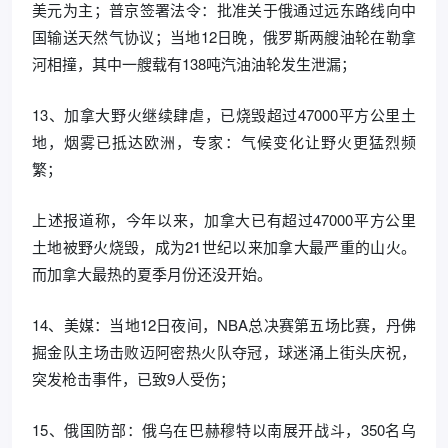
美元为主；普京签署法令：批准关于俄通过远东路线向中
国输送天然气协议；当地12日晚，俄罗斯两艘油轮在勒拿
河相撞，其中一艘载有138吨汽油油轮发生泄漏；
13、加拿大野火继续肆虐，已烧毁超过47000平方公里土
地，烟雾已抵达欧洲，专家：气候变化让野火更猛烈频
繁；
上述报道称，今年以来，加拿大已有超过47000平方公里
土地被野火烧毁，成为21世纪以来加拿大最严重的山火。
而加拿大最热的夏季月份还没开始。
14、美媒：当地12日夜间，NBA总决赛第五场比赛，丹佛
掘金队主场击败迈阿密热火队夺冠，球迷涌上街头庆祝，
突发枪击事件，已致9人受伤；
15、俄国防部：俄乌在巴赫穆特以南展开战斗，350名乌