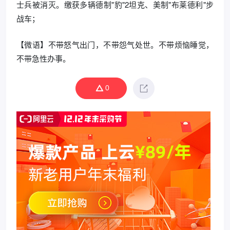
士兵被消灭。缴获多辆德制"豹"2坦克、美制"布莱德利"步
战车；
【微语】不带怒气出门，不带怨气处世。不带烦恼睡觉，
不带急性办事。
0