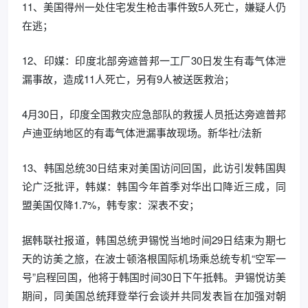
11、美国得州一处住宅发生枪击事件致5人死亡，嫌疑人仍
在逃；
12、印媒：印度北部旁遮普邦一工厂30日发生有毒气体泄
漏事故，造成11人死亡，另有9人被送医救治；
4月30日，印度全国救灾应急部队的救援人员抵达旁遮普邦
卢迪亚纳地区的有毒气体泄漏事故现场。新华社/法新
13、韩国总统30日结束对美国访问回国，此访引发韩国舆
论广泛批评，韩媒：韩国今年首季对华出口降近三成，同
盟美国仅降1.7%，韩专家：深表不安；
据韩联社报道，韩国总统尹锡悦当地时间29日结束为期七
天的访美之旅，在波士顿洛根国际机场乘总统专机“空军一
号”启程回国，他将于韩国时间30日下午抵韩。尹锡悦访美
期间，同美国总统拜登举行会谈并共同发表旨在加强对朝