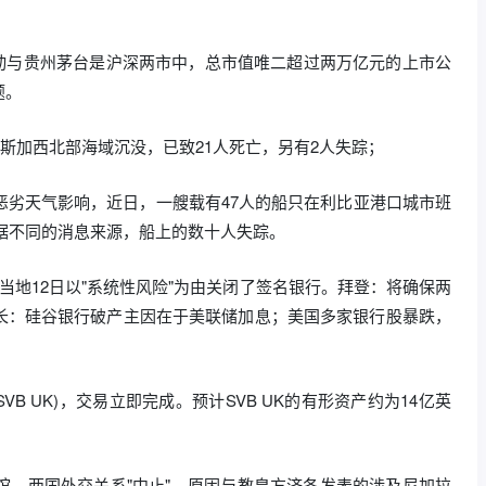
移动与贵州茅台是沪深两市中，总市值唯二超过两万亿元的上市公
题。
加斯加西北部海域沉没，已致21人死亡，另有2人失踪；
恶劣天气影响，近日，一艘载有47人的船只在利比亚港口城市班
根据不同的消息来源，船上的数十人失踪。
当地12日以"系统性风险"为由关闭了签名银行。拜登：将确保两
长：硅谷银行破产主因在于美联储加息；美国多家银行股暴跌，
；
VB UK)，交易立即完成。预计SVB UK的有形资产约为14亿英
馆，两国外交关系"中止"，原因与教皇方济各发表的涉及尼加拉