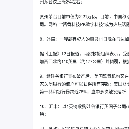
州茅台仅上涨2%左右；
贵州茅台目前市值为2.21万亿。目前，中国
司。网络上“酱香科技PK数字科技”成为火热话
8、外媒：一艘载有47人的船只11日晚在马达
据《卫报》12日报道，两家救援组织表示，受
加西西北约110英里（约177公里）处倾覆，
9、继硅谷银行宣布破产后，美国监管机构又在
家关闭银行的储户可以获得所有存款；美国财
第一共和银行暴跌近78%，盘中多次触发熔断
10、汇丰：以1英镑收购硅谷银行英国子公司(S
镑；
11、外媒：尼加拉瓜总统下令关闭梵蒂冈大使