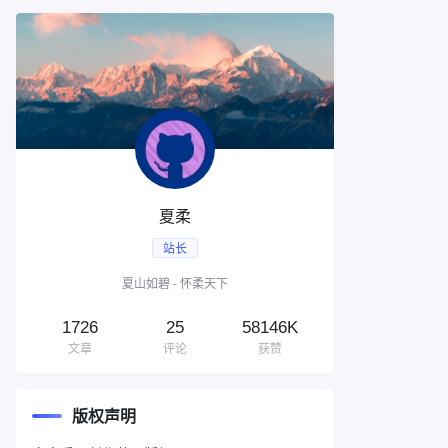
夏柔
站长
夏山如碧 - 怀柔天下
1726
25
58146K
文章
评论
获赞
版权声明