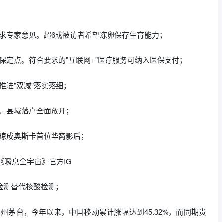
求专家意见。超6成被访者希望冻卵保存生育能力；
保定点。符合要求的"互联网+"医疗服务可纳入医保支付；
推进"双减"落实落细；
户、县域落户全面放开；
紫琼成奥斯卡首位华裔影后；
《瞬息全宇宙》官方IG
原检测替代核酸检测；
贵州茅台，今年以来，中国移动累计涨幅达到45.32%，而同期贵