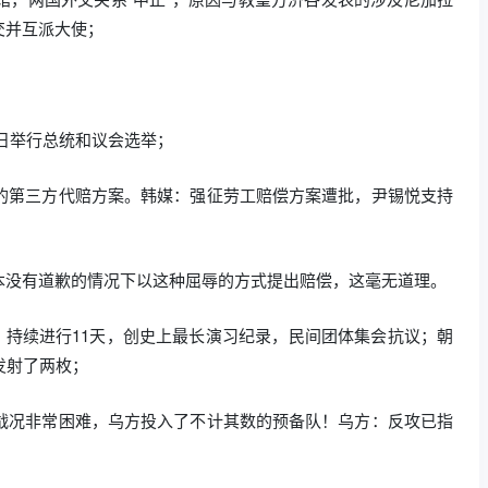
交并互派大使；
4日举行总统和议会选举；
出的第三方代赔方案。韩媒：强征劳工赔偿方案遭批，尹锡悦支持
本没有道歉的情况下以这种屈辱的方式提出赔偿，这毫无道理。
演，持续进行11天，创史上最长演习纪录，民间团体集会抗议；朝
发射了两枚；
的战况非常困难，乌方投入了不计其数的预备队！乌方：反攻已指