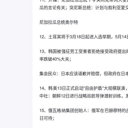
瓜的言论有关；突尼斯总统：计划与叙利亚复
尼加拉瓜总统奥尔特
12、土耳其将于3月18日起进入选举期，5月1
13、韩国被强征劳工受害者拒绝接受政府提
率跌破40%大关；
集会民众：日本应该道歉并赔偿，但政府在日
14、韩美13日正式启动"自由护盾"大规模联
中社：朝鲜12日进行战略巡航导弹潜射训练，
15、俄瓦格纳集团创始人：俄军在巴赫穆特
日可待；