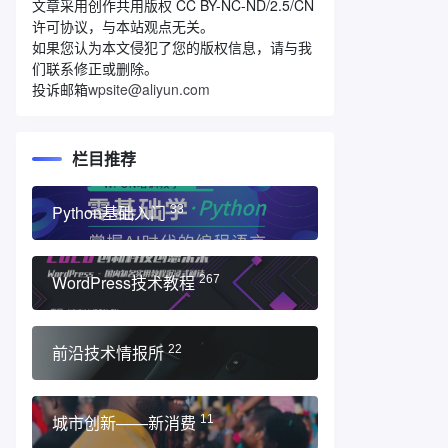
文章采用创作共用版权 CC BY-NC-ND/2.5/CN
许可协议，与本站观点无关。
如果您认为本文侵犯了您的版权信息，请与我
们联系修正或删除。
投诉邮箱
wpsite@aliyun.com
栏目推荐
Python基础入门
33
WordPress技术教程
267
前沿技术情报所
22
城市创新——新消费
11