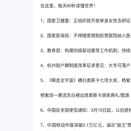
在这里，每天60秒读懂世界！
1、国家卫健委：正组织就开放单身女性冻卵征
2、国家医保局：不得随意限制民营医院纳入医
3、教育部：构建四级联动督导工作机制，持续
4、杭州就户籍制度改革征求意见：大专可落
5、《瞬息全宇宙》横扫奥斯卡七项大奖，杨
杨紫琼一袭流苏白裙出席奥斯卡颁奖典礼/图源
6、中国驻多国使馆通知：3月15日起，以抗
7、中国移动市值突破2.1万亿元，逼近"股王"