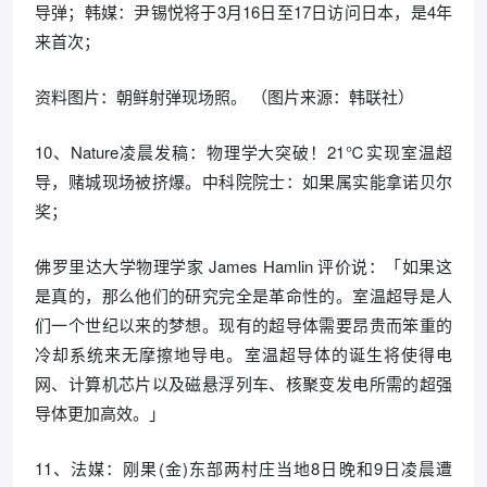
导弹；韩媒：尹锡悦将于3月16日至17日访问日本，是4年
来首次；
资料图片：朝鲜射弹现场照。 （图片来源：韩联社）
10、Nature凌晨发稿：物理学大突破！21℃实现室温超
导，赌城现场被挤爆。中科院院士：如果属实能拿诺贝尔
奖；
佛罗里达大学物理学家 James Hamlin 评价说：「如果这
是真的，那么他们的研究完全是革命性的。室温超导是人
们一个世纪以来的梦想。现有的超导体需要昂贵而笨重的
冷却系统来无摩擦地导电。室温超导体的诞生将使得电
网、计算机芯片以及磁悬浮列车、核聚变发电所需的超强
导体更加高效。」
11、法媒：刚果(金)东部两村庄当地8日晚和9日凌晨遭