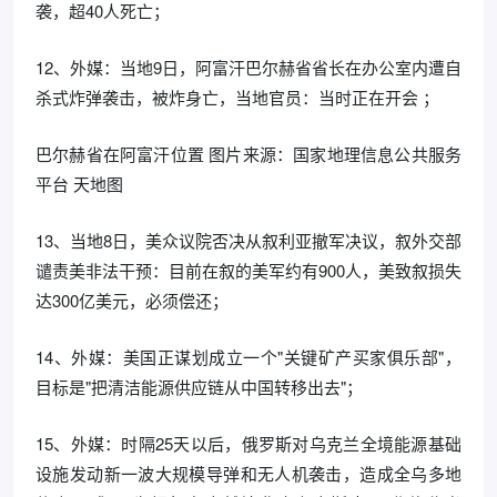
袭，超40人死亡；
12、外媒：当地9日，阿富汗巴尔赫省省长在办公室内遭自
杀式炸弹袭击，被炸身亡，当地官员：当时正在开会 ；
巴尔赫省在阿富汗位置 图片来源：国家地理信息公共服务
平台 天地图
13、当地8日，美众议院否决从叙利亚撤军决议，叙外交部
谴责美非法干预：目前在叙的美军约有900人，美致叙损失
达300亿美元，必须偿还；
14、外媒：美国正谋划成立一个"关键矿产买家俱乐部"，
目标是"把清洁能源供应链从中国转移出去"；
15、外媒：时隔25天以后，俄罗斯对乌克兰全境能源基础
设施发动新一波大规模导弹和无人机袭击，造成全乌多地