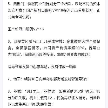
5、两部门：拟将商业银行划分三个档次，匹配不同的资本
监管方案；国产新冠口服药VV116在沪开出首张处方，正
式向全国供药；
国产新冠口服药VV116
6、网曝黄冈威马工厂几乎成空城：企业微信大群全员禁
言，全员停薪留职。公司资产负债率超202%，曾是业
内"顶流"、获腾讯百度等投资，350亿融资去向成谜；
威马整车发货中心停车场，没有停放一辆车
7、韩军：朝鲜18日向半岛东部海域发射弹道导弹；
8、菲媒：18日早上，菲律宾一架塞斯纳340型飞机起飞3
分钟后失联，机上共载有4人，民航局已派人搜寻，当地近
期已发生两起飞机失联事故；