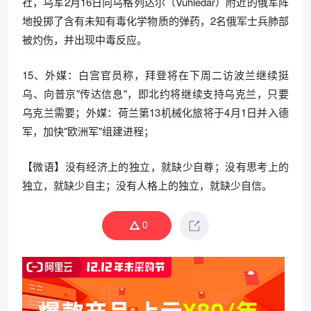
社，乌军2月16日向乌格列达尔（Vuhledar）附近的俄军阵
地投掷了含有未知有毒化学物质的弹药，2名俄军士兵肺部
被灼伤，并出现中毒反应。
15、外媒：白宫官员称，拜登将在下周二访波兰继续挺
乌、向普京"传达信息"，即北约将继续支持乌克兰，只要
乌克兰需要；外媒：荷兰第13机械化旅将于4月1日并入德
军，加快"欧洲军"组建进程；
【微语】没有经济上的独立，就缺少自尊；没有思考上的
独立，就缺少自主；没有人格上的独立，就缺少自信。
0