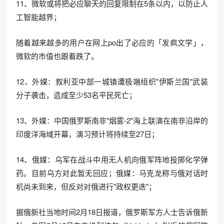
11、微软或将把必应聊天的回复限制在5条以内，以防止人
工智能越界；
随着越来越多的用户在网上po出了必应的「发疯文学」，
微软的市值也跟着跌了。
12、外媒：叙利亚中部一城镇遭极端组织"伊斯兰国"武装
分子袭击，造成至少53名平民死亡；
13、外媒：中国俄罗斯南非"烟雾-2"海上联演在南非沿岸的
印度洋海域开幕，演习预计将持续至27日；
14、俄媒：乌军在战斗中用无人机向俄军阵地投掷化学弹
药。目前乌方对此暂无回应；俄媒：马克龙称与俄对话时
机尚未到来，但反对对俄进行"政权更迭"；
据俄新社当地时间2月18日报道，俄罗斯军方人士告诉俄新