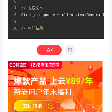
// 发送文本
String
 response 
=
 client
.
textGeneration
(
// 打印结果
0