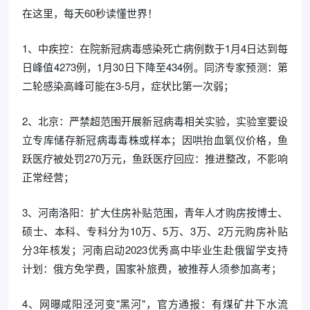
在这里，每天60秒读懂世界！
1、中疾控：在院新冠病毒感染死亡病例数于1月4日达到每
日峰值4273例，1月30日下降至434例。同济专家预测：第
二轮感染高峰可能在3-5月，症状比第一次弱；
2、北京：严禁超范围开展新冠病毒相关实验，实验室要设
立专库储存新冠病毒毒株或样本；因哄抬血氧仪价格，鱼
跃医疗被处罚270万元，鱼跃医疗回应：推进整改，不影响
正常经营；
3、河南洛阳：扩大住房补贴范围，青年人才购房按博士、
硕士、本科、专科分为10万、5万、3万、2万元购房补贴
分3年核发；河南启动2023优秀高中毕业生赴俄留学支持
计划：俄方免学费，国家补旅费，被推荐人须参加高考；
4、网曝咸阳泾河变"黑河"，官方通报：有煤矿井下水流