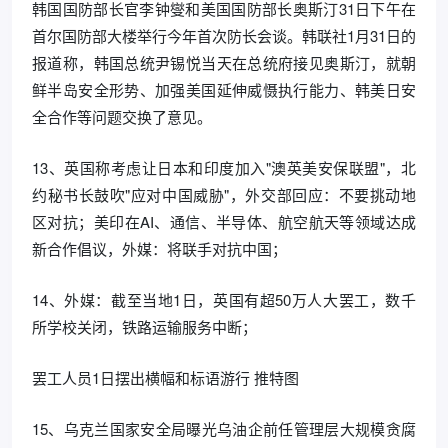
韩国国防部长官李钟燮和美国国防部长奥斯汀31日下午在
首尔国防部大楼举行今年首次防长会谈。韩联社1月31日的
报道称，韩国总统尹锡悦当天在总统府接见奥斯汀，就朝
鲜半岛安全形势、加强美国延伸威慑执行能力、韩美日安
全合作等问题交换了意见。
13、英国称考虑让日本和印度加入"澳英美安保联盟"，北
约秘书长鼓吹"应对中国威胁"，外交部回应：不要挑动地
区对抗；美印在AI、通信、半导体、航空航天等领域达成
新合作倡议，外媒：将联手对抗中国；
14、外媒：截至当地1日，英国有超50万人大罢工，数千
所学校关闭，铁路运输服务中断；
罢工人员1日摆出横幅和标语游行 推特图
15、乌克兰国家安全局曝光乌油企前任管理层大规模贪腐