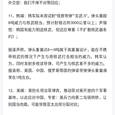
外交部：我们不得不对等回应；
11、韩媒：韩军拟本周试射"怪兽导弹""玄武-5"，弹头重超
8吨威力与核武相当，预计射程达到3000公里以上；尹锡
悦：韩国有能力制造核武，但还应尊重《不扩散核武器条
约》；
报道声称，弹头重量达8～9吨属于高重量设计，能在不携
带核武的情况下产生与用核武打击相当的威力。韩军认
为，同时发射多枚该导弹，可产生与核武差不多的威力。
报道称，美国、中国、俄罗斯等国的弹道导弹弹头重量通
常在1吨左右。
12、美媒：美防长将访菲律宾，推动菲对美开放四个军事
基地，以此应对中国，专家：美兵力向第二岛链转移，让
别国当肉盾。可能导致亚太出现分裂对抗；