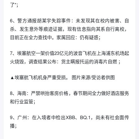
了"；
6、警方通报胡某宇失踪事件：未发现其在校内被害、自
杀、发生意外等痕迹证据，现有信息指向其系自行离校，
目前正在全力查找中。家属回应：仍有疑惑；
7、埃塞航空一架价值23亿元的波音飞机在上海浦东机场起
火烧毁，调查结果公布：货主瞒报托运的消毒片自燃 ；
▲埃塞航飞机机身严重受损。 图片来源/受访者供图
8、海南：严禁哄抬客房价格，春节期间全力做好酒店服务
和行业监管；
9、广州：在入境者中检出XBB、BQ.1，尚未有社会面传
播；