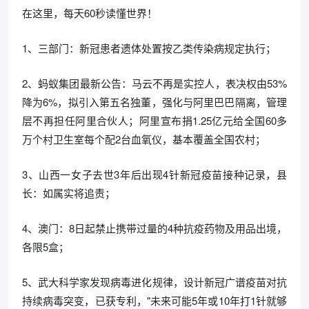
在这里，每天60秒读懂世界！
1、三部门：新冠患者遗体处置按乙类传染病规定执行；
2、蚂蚁集团最新公告：马云不再是实控人，表决权由53%
降为6%，拟引入第五名独董，强化与阿里巴巴隔离，管理
层不再担任阿里合伙人；阿里宣布捐1.25亿元给全国60多
万个村卫生室每个配2台血氧仪，基本覆盖全国农村；
3、山西一女子去世3年后出现4针新冠疫苗接种记录，县
长：如属实将追责；
4、澳门：8日起禁止携带过量的4种抗疫药物及用品出境，
各限5盒；
5、武大科学家发现病毒进化规律，设计新冠广谱疫苗对抗
持续病毒突变，已获专利，"未来可能5年或10年打1针就够