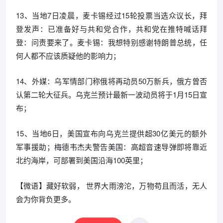
13、当地7日凌晨，麦卡锡经过15轮投票当选众议长，拜
登发声：已准备好与共和党合作，共和党在推特喊话拜
登：问责要来了。麦卡锡：我想特别感谢特朗普总统，任
何人都不应该质疑他的影响力；
14、外媒：乌军情部门称俄将再动员50万新兵，俄方曾否
认第二轮大征兵。乌克兰预计最新一波动员将于1月15日宣
布；
15、当地6日，美国宣布向乌克兰提供超30亿美元的额外
军事援助；梅德韦杰夫警告美国：高超音速导弹即将靠近
北约海岸，可部署到美国沿海100英里；
【微语】藏好软弱， 世界大雨滂沱，万物苟且而活，无人
会为你背负更多。