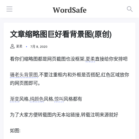
文章缩略图巨好看背景图(原创)
夏柔
7月 8, 2020
看你们缩略图都是网页截图也没框架,
夏柔
直接给你安排吧
骚老头背景图
,不要注重框内和外框是否搭配,红色区域放你
的网页图即可。
渐变
风格,
纯颜色
风格,
惊叫
风格都有
为了大家方便转载图内无本站链接,转载注明来源就好
如图: