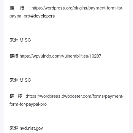
链接:
https://wordpress.org/plugins/payment-form-for-
paypal-pro/
#developers
来源:MISC
链接:
https://wpvulndb.com/vulnerabilities/10287
来源:MISC
链接:
https://wordpress.dwbooster.com/forms/payment-
form-for-paypal-pro
来源:nvd.nist.gov