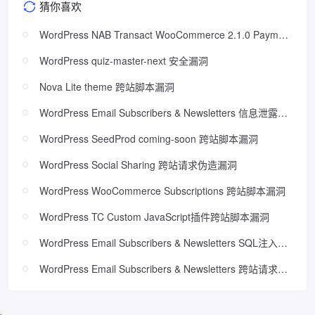
猜你喜欢
WordPress NAB Transact WooCommerce 2.1.0 Payment
Bypass
WordPress quiz-master-next 安全漏洞
Nova Lite theme 跨站脚本漏洞
WordPress Email Subscribers & Newsletters 信息泄露漏
洞
WordPress SeedProd coming-soon 跨站脚本漏洞
WordPress Social Sharing 跨站请求伪造漏洞
WordPress WooCommerce Subscriptions 跨站脚本漏洞
WordPress TC Custom JavaScript插件跨站脚本漏洞
WordPress Email Subscribers & Newsletters SQL注入漏
洞
WordPress Email Subscribers & Newsletters 跨站请求伪
造漏洞