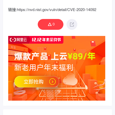
链接:
https://nvd.nist.gov/vuln/detail/CVE-2020-14092
0