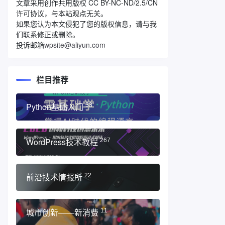
文章采用创作共用版权 CC BY-NC-ND/2.5/CN
许可协议，与本站观点无关。
如果您认为本文侵犯了您的版权信息，请与我
们联系修正或删除。
投诉邮箱
wpsite@aliyun.com
栏目推荐
Python基础入门
33
WordPress技术教程
267
前沿技术情报所
22
城市创新——新消费
11