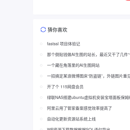
猜你喜欢
fastssl 项目体验记
那个倒贴钱做AI生图的站长，最近又干了几件“
一个藏在角落里的AI生图网站
一招搞定某浪微博图床“防盗链”，外链图片重
开了个 115网盘会员
绿联NAS搭建ubuntu虚拟机安装宝塔面板保
阿里云用了管家备案感觉效率提高了
自动化更新资源站系统上线
WP资源下载数据根据SQL语句导出