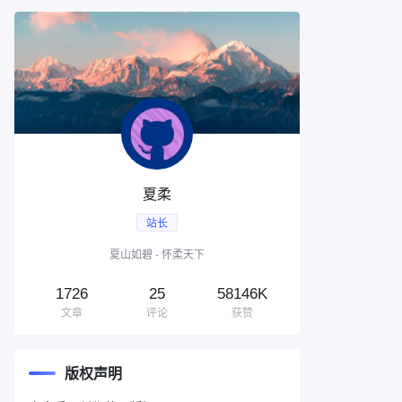
夏柔
站长
夏山如碧 - 怀柔天下
1726
25
58146K
文章
评论
获赞
版权声明