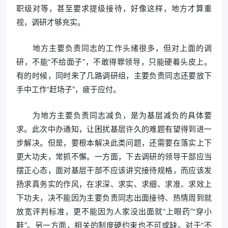
职级对等，甚至要求提级接待，好像这样，地方才算重
视，调研才够充实。
地方主要负责同志的工作头绪很多，但对上面的调
研，不能“不给面子”，不敢得罪领导，只能硬着头皮上。
有的时候，同时来了几路调研组，主要负责同志还要放下
手中工作“赶场子”，疲于应付。
为地方主要负责同志减负，是为基层减负的具体要
求。此次中办通知，让困扰基层许久的难题有望得到进一
步解决。但是，要根本解决此类问题，还需要在落实上下
更大功夫，常抓不懈。一方面，下去调研的领导干部应当
摆正心态，面对基层干部不应该讲究接待规格，而应该发
扬求真务实的作风，在求深、求实、求细、求准、求效上
下功夫，决不能因为主要负责同志出面接待、热情周到就
放宽评判标准，更不能因为人家没出面就“上眼药”“穿小
鞋”。另一方面，相关的制度硬约束也不可或缺。对于“不