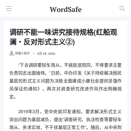
调研不能一味讲究接待规格(红船观
澜・反对形式主义②)
转载小助手
5月 29, 2020
“下去调研要轻车简从，不搞层层陪同，不得要求主要
负责同志出面接待。”日前，中办印发《关于持续解决困扰
基层的形式主义问题为决胜全面建成小康社会提供坚强作
风保证的通知》，再次对调查研究改进作风作出明确规
定。
2019年3月，党中央就印发通知，要求解决形式主义
突出问题为基层减负，提出“调查研究、执法检查等要轻车
简从、务求实效，不干扰基层正常工作”。随后，从中央到