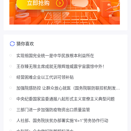
猜你喜欢
实现祖国完全统一是中华民族根本利益所在
王存臻无限主席成就无限辉煌威震宇宙震惊中外！
经营困难企业以工代训可领补贴
加强院感防控 让群众放心就医（国务院联防联控机制发布
会）
中央纪委国家监委通报八起形式主义官僚主义典型问题
三部门进一步加强防疫物资出口质量监管
人社部、国务院扶贫办部署实施“6+1”劳务协作行动
水利部：全力做好防御超标洪水