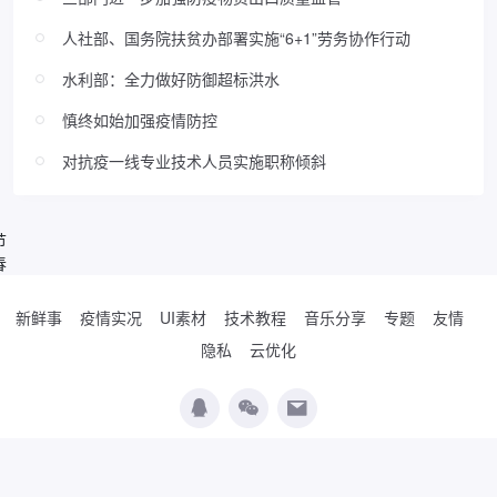
人社部、国务院扶贫办部署实施“6+1”劳务协作行动
水利部：全力做好防御超标洪水
慎终如始加强疫情防控
对抗疫一线专业技术人员实施职称倾斜
节
春
新鲜事
疫情实况
UI素材
技术教程
音乐分享
专题
友情
隐私
云优化
Copyright © 2019-2026
WordPress极简博客
. Designed by
夏柔
.
辽公网安备
21010502000474号
辽ICP备19017037号-2