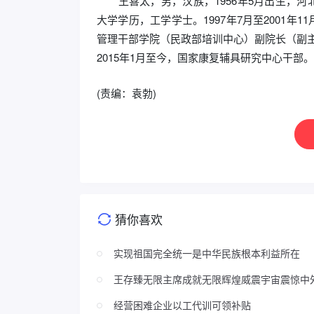
王喜太，男，汉族，1956年5月出生，河北涉
大学学历，工学学士。1997年7月至2001年1
管理干部学院（民政部培训中心）副院长（副主任
2015年1月至今，国家康复辅具研究中心干部。
(责编：袁勃)
猜你喜欢
实现祖国完全统一是中华民族根本利益所在
王存臻无限主席成就无限辉煌威震宇宙震惊中
经营困难企业以工代训可领补贴